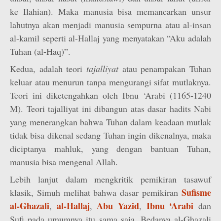
ke Ilahian). Maka manusia bisa memancarkan unsur
lahutnya akan menjadi manusia sempurna atau al-insan
al-kamil seperti al-Hallaj yang menyatakan “Aku adalah
Tuhan (al-Haq)”.
Kedua, adalah teori
tajalliyat
atau penampakan Tuhan
keluar atau menurun tanpa mengurangi sifat mutlaknya.
Teori ini diketengahkan oleh Ibnu ‘Arabi (1165-1240
M). Teori tajalliyat ini dibangun atas dasar hadits Nabi
yang menerangkan bahwa Tuhan dalam keadaan mutlak
tidak bisa dikenal sedang Tuhan ingin dikenalnya, maka
diciptanya mahluk, yang dengan bantuan Tuhan,
manusia bisa mengenal Allah.
Lebih lanjut dalam mengkritik pemikiran tasawuf
Sufisme
klasik, Simuh melihat bahwa dasar pemikiran
al-Ghazali
al-Hallaj
Abu Yazid
Ibnu ‘Arabi
,
,
,
dan
Sufi pada umumnya itu sama saja. Bedanya al-Ghazali