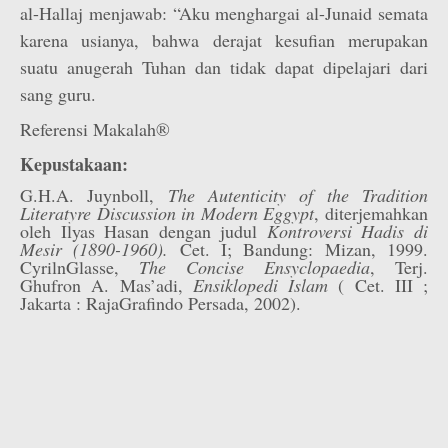
al-Hallaj menjawab: “Aku menghargai al-Junaid semata
karena usianya, bahwa derajat kesufian merupakan
suatu anugerah Tuhan dan tidak dapat dipelajari dari
sang guru.
Referensi Makalah®
Kepustakaan:
G.H.A. Juynboll,
The Autenticity of the Tradition
Literatyre Discussion in Modern Eggypt
, diterjemahkan
oleh Ilyas Hasan dengan judul
Kontroversi Hadis di
Mesir (1890-1960).
Cet. I; Bandung: Mizan, 1999.
CyrilnGlasse,
The Concise Ensyclopaedia
, Terj.
Ghufron A. Mas’adi,
Ensiklopedi Islam
( Cet. III ;
Jakarta : RajaGrafindo Persada, 2002).