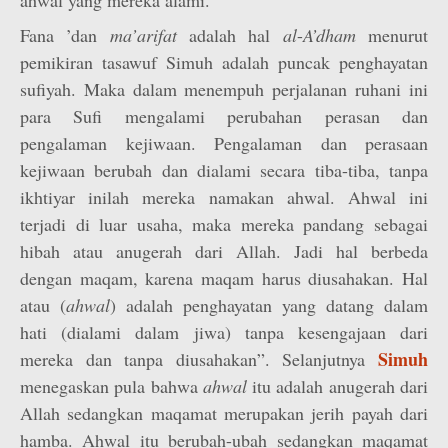
ahwal yang mereka alami.
Fana ’dan
ma’arifat
adalah hal
al
-
A’dham
menurut
pemikiran tasawuf Simuh adalah puncak penghayatan
sufiyah. Maka dalam menempuh perjalanan ruhani ini
para Sufi mengalami perubahan perasan dan
pengalaman kejiwaan. Pengalaman dan perasaan
kejiwaan berubah dan dialami secara tiba-tiba, tanpa
ikhtiyar inilah mereka namakan ahwal. Ahwal ini
terjadi di luar usaha, maka mereka pandang sebagai
hibah atau anugerah dari Allah. Jadi hal berbeda
dengan maqam, karena maqam harus diusahakan. Hal
atau (
ahwal
) adalah penghayatan yang datang dalam
hati (dialami dalam jiwa) tanpa kesengajaan dari
Simuh
mereka dan tanpa diusahakan”. Selanjutnya
menegaskan pula bahwa
ahwal
itu adalah anugerah dari
Allah sedangkan maqamat merupakan jerih payah dari
hamba. Ahwal itu berubah-ubah sedangkan maqamat