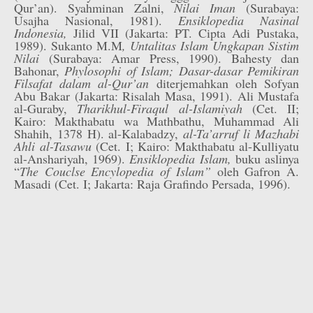
Qur’an). Syahminan Zalni,
Nilai Iman
(Surabaya:
Usajha Nasional, 1981).
Ensiklopedia Nasinal
Indonesia,
Jilid VII (Jakarta: PT. Cipta Adi Pustaka,
1989). Sukanto M.M
, Untalitas Islam Ungkapan Sistim
Nilai
(Surabaya: Amar Press, 1990). Bahesty dan
Bahonar,
Phylosophi of Islam; Dasar-dasar Pemikiran
Filsafat dalam al-Qur’an
diterjemahkan oleh Sofyan
Abu Bakar (Jakarta: Risalah Masa, 1991). Ali Mustafa
al-Guraby,
Tharikhul-Firaqul al-Islamiyah
(Cet. II;
Kairo: Makthabatu wa Mathbathu, Muhammad Ali
Shahih, 1378 H). al-Kalabadzy,
al-Ta’arruf li Mazhabi
Ahli al-Tasawu
(Cet. I; Kairo: Makthabatu al-Kulliyatu
al-Anshariyah, 1969).
Ensiklopedia Islam,
buku aslinya
“
The Couclse Encylopedia of Islam”
oleh Gafron A.
Masadi (Cet. I; Jakarta: Raja Grafindo Persada, 1996).