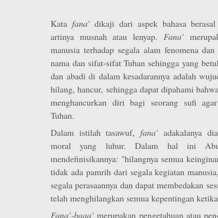
Kata
fana’
dikaji dari aspek bahasa berasa
artinya musnah atau lenyap.
Fana’
merupak
manusia terhadap segala alam fenomena dan
nama dan sifat-sifat Tuhan
sehingga yang betul
dan abadi di dalam kesadarannya adalah wuj
hilang, hancur, sehingga dapat dipahami bahw
menghancurkan diri bagi seorang sufi agar
Tuhan.
Dalam istilah tasawuf,
fana’
adakalanya dia
moral yang luhur. Dalam hal ini Abu
mendefinisikannya: "hilangnya semua keingina
tidak ada pamrih dari segala kegiatan manusia
segala perasaannya dan dapat membedakan sesu
telah menghilangkan semua kepentingan ketika 
Fana’-baqa’
merupakan pengetahuan atau peng