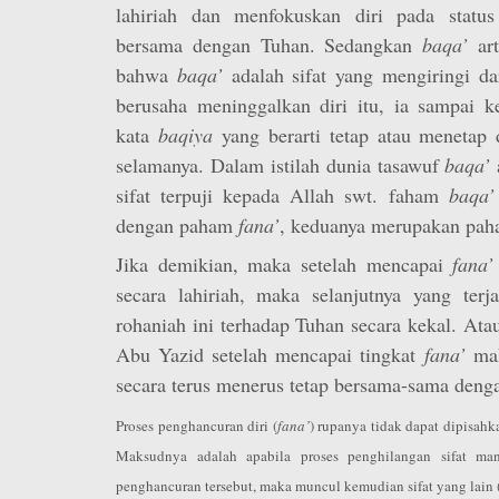
lahiriah dan menfokuskan diri pada status
bersama dengan Tuhan. Sedangkan
baqa’
ar
bahwa
baqa’
adalah sifat yang mengiringi d
berusaha meninggalkan diri itu, ia sampai 
kata
baqiya
yang berarti tetap atau menetap 
selamanya. Dalam istilah dunia tasawuf
baqa’
sifat terpuji kepada Allah swt. faham
baqa
dengan paham
fana’
, keduanya merupakan pah
Jika demikian, maka setelah mencapai
fana’
secara lahiriah, maka selanjutnya yang terj
rohaniah ini terhadap Tuhan secara kekal. At
Abu Yazid setelah mencapai tingkat
fana’
mak
secara terus menerus tetap bersama-sama deng
Proses penghancuran diri (
fana’
) rupanya tidak dapat dipisahk
Maksudnya adalah apabila proses penghilangan sifat manu
penghancuran tersebut, maka muncul kemudian sifat yang lain (