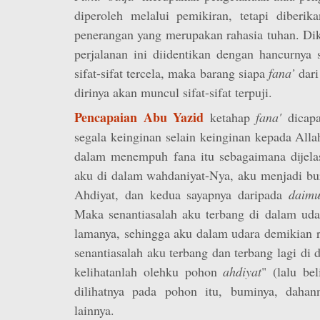
diperoleh melalui pemikiran, tetapi diberik
penerangan yang merupakan rahasia tuhan. Di
perjalanan ini diidentikan dengan hancurnya s
sifat-sifat tercela, maka barang siapa
fana’
dari
dirinya akan muncul sifat-sifat terpuji.
Pencapaian Abu Yazid
ketahap
fana'
dicap
segala keinginan selain keinginan kepada All
dalam menempuh fana itu sebagaimana dijela
aku di dalam wahdaniyat-Nya, aku menjadi bu
Ahdiyat, dan kedua sayapnya daripada
daim
Maka senantiasalah aku terbang di dalam udar
lamanya, sehingga aku dalam udara demikian r
senantiasalah aku terbang dan terbang lagi d
kelihatanlah olehku pohon
ahdiyat
" (lalu be
dilihatnya pada pohon itu, buminya, dahan
lainnya.