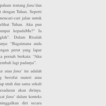
 paham tentang
fana’
dan
at dengan Tuhan. Seperti
mencari-cari jalan untuk
elihat Tuhan. Aku pun
sampai kepadaMu?“ Ia
glah”. Dalam Risalah
anya: “Bagaimana anda
ngan perut yang lapar
a pernah berkata: “Aku
embali lagi padanya”.
bur atau
fana’
itu adalah
bersifat materi atau
tap utuh dan sama sekali
esadaran akan dirinya.
gkat
fana’
dalam konteks
inggalkan diri secara