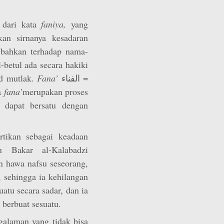
l dari kata
faniya,
yang
an sirnanya kesadaran
 bahkan terhadap nama-
-betul ada secara hakiki
ud mutlak.
Fana’
الفناء =
a
fana’
merupakan proses
 dapat bersatu dengan
rtikan sebagai keadaan
 Bakar al-Kalabadzi
n hawa nafsu seseorang,
, sehingga ia kehilangan
atu secara sadar, dan ia
berbuat sesuatu.
alaman yang tidak bisa