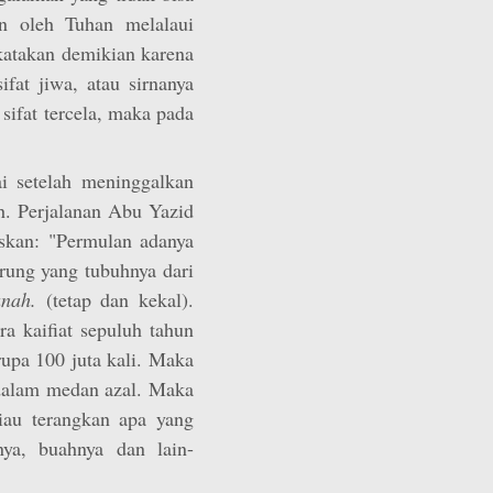
an oleh Tuhan melalaui
katakan demikian karena
ifat jiwa, atau sirnanya
 sifat tercela, maka pada
ai setelah meninggalkan
ah. Perjalanan Abu Yazid
skan: "Permulan adanya
rung yang tubuhnya dari
unah.
(tetap dan kekal).
a kaifiat sepuluh tahun
upa 100 juta kali. Maka
i dalam medan azal. Maka
liau terangkan apa yang
nya, buahnya dan lain-