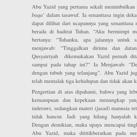
Abu Yazid yang pertama sekali menimbulkan
baqa’
dalam tasawuf. Ia senantiasa ingin dek
dapat dilihat dari ucapannya yang senantiasa 
berada di hadirat Tuhan. “Aku bermimpi m
bertanya: “Tuhanku, apa jalannya untuk 
menjawab: “Tinggalkan dirimu dan datan
Qusyairiyah dikemukakan Yazid pernah dit
sampai pada tahap ini?“ Ia Menjawab: “De
dengan tubuh yang telanjang”. Abu Yazid jug
telah mentalak tiga kehidupan dan tidak akan k
Pengertian di atas dipahami, bahwa yang le
kemampuan dan kepekaan menangkap yang 
inderawi, sedangkan materi (jasad) manusia te
tidak hancur. Jadi yang hilang hanyalah k
Dengan demikian, maka upaya mencapai tin
Abu Yazid, maka dititikberatkan pada men