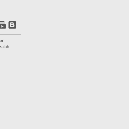
er
kalah