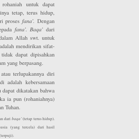
 rohaniah untuk dapat
tinya tetap, terus hidup,
ari proses
fana’
.
Dengan
kepada
fana’
. Baqa’
dari
dalam Allah swt. untuk
adalah mendirikan sifat-
’
tidak dapat dipisahkan
am yang berpasang.
atau terlupakannya diri
adi adalah kebersamaan
au dapat dikatakan bahwa
a ia pun (rohaniahnya)
an Tuhan.
an dari
baqa’
(tetap terus hidup).
sia (yang tercela) dari hasil
terpuji).