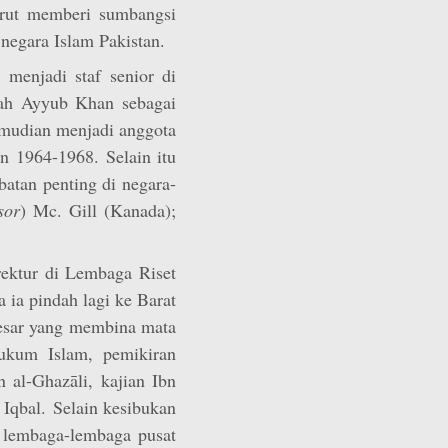
turut memberi sumbangsi
 negara Islam Pakistan.
menjadi staf senior di
tah Ayyub Khan sebagai
emudian menjadi anggota
un 1964-1968. Selain itu
atan penting di negara-
sor
) Mc. Gill (Kanada);
rektur di Lembaga Riset
 ia pindah lagi ke Barat
esar yang membina mata
hukum Islam, pemikiran
n al-Ghazāli, kajian Ibn
 Iqbal. Selain kesibukan
 lembaga-lembaga pusat