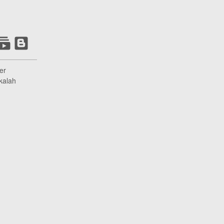
er
kalah