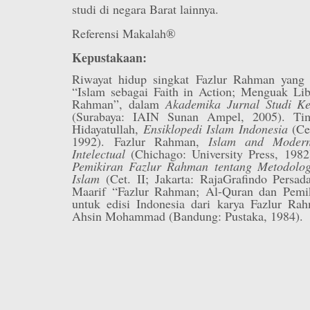
studi di negara Barat lainnya.
Referensi Makalah®
Kepustakaan:
Riwayat hidup singkat Fazlur Rahman yang d
“Islam sebagai Faith in Action; Menguak Lib
Rahman”, dalam
Akademika Jurnal Studi K
(Surabaya: IAIN Sunan Ampel, 2005). Tim
Hidayatullah,
Ensiklopedi Islam Indonesia
(Ce
1992). Fazlur Rahman,
Islam and Moderni
Intelectual
(Chichago: University Press, 198
Pemikiran Fazlur Rahman tentang Metodol
Islam
(Cet. II; Jakarta: RajaGrafindo Persa
Maarif “Fazlur Rahman; Al-Quran dan Pemik
untuk edisi Indonesia dari karya Fazlur R
Ahsin Mohammad (Bandung: Pustaka, 1984).