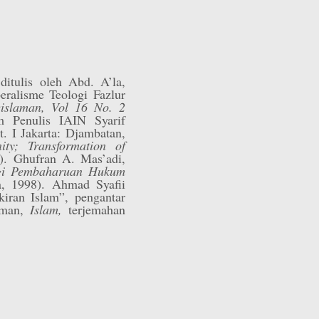
itulis oleh Abd. A’la,
eralisme Teologi Fazlur
eislaman, Vol 16 No. 2
 Penulis IAIN Syarif
t. I Jakarta: Djambatan,
ty; Transformation of
2). Ghufran A. Mas’adi,
ogi Pembaharuan Hukum
da, 1998). Ahmad Syafii
iran Islam”, pengantar
ahman,
Islam,
terjemahan