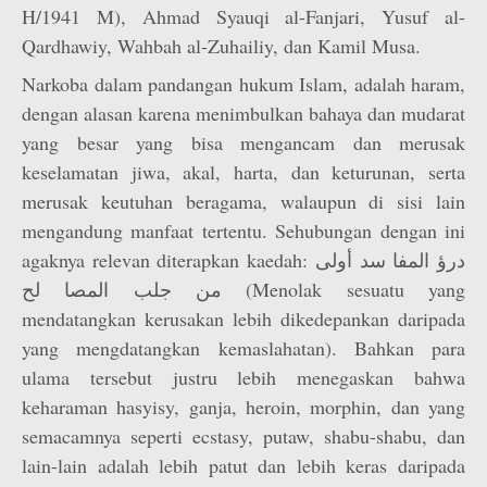
H/1941 M), Ahmad Syauqi al-Fanjari, Yusuf al-
Qardhawiy, Wahbah al-Zuhailiy, dan Kamil Musa.
Narkoba dalam pandangan hukum Islam, adalah haram,
dengan alasan karena menimbulkan bahaya dan mudarat
yang besar yang bisa mengancam dan merusak
keselamatan jiwa, akal, harta, dan keturunan, serta
merusak keutuhan beragama, walaupun di sisi lain
mengandung manfaat tertentu. Sehubungan dengan ini
agaknya relevan diterapkan kaedah: درؤ المفا سد أولى
من جلب المصا لح (Menolak sesuatu yang
mendatangkan kerusakan lebih dikedepankan daripada
yang mengdatangkan kemaslahatan). Bahkan para
ulama tersebut justru lebih menegaskan bahwa
keharaman hasyisy, ganja, heroin, morphin, dan yang
semacamnya seperti ecstasy, putaw, shabu-shabu, dan
lain-lain adalah lebih patut dan lebih keras daripada