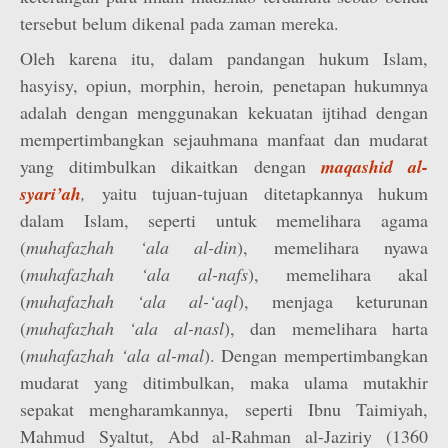
tersebut belum dikenal pada zaman mereka.
Oleh karena itu, dalam pandangan hukum Islam,
hasyisy, opiun, morphin, heroin
,
penetapan hukumnya
adalah dengan menggunakan kekuatan ijtihad dengan
mempertimbangkan sejauhmana manfaat dan mudarat
yang ditimbulkan dikaitkan dengan
maqashid al-
syari’ah
,
yaitu tujuan-tujuan ditetapkannya hukum
dalam Islam, seperti untuk memelihara agama
(
muhafazhah ‘ala al-din
), memelihara nyawa
(
muhafazhah ‘ala al-nafs
), memelihara akal
(
muhafazhah ‘ala al-‘aql
), menjaga keturunan
(
muhafazhah ‘ala al-nasl
), dan memelihara harta
(
muhafazhah ‘ala al-mal
). Dengan mempertimbangkan
mudarat yang ditimbulkan, maka ulama mutakhir
sepakat mengharamkannya, seperti Ibnu Taimiyah,
Mahmud Syaltut, Abd al-Rahman al-Jaziriy (1360