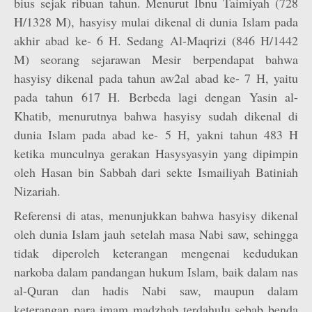
bius sejak ribuan tahun. Menurut Ibnu Taimiyah (728
H/1328 M), hasyisy mulai dikenal di dunia Islam pada
akhir abad ke- 6 H. Sedang Al-Maqrizi (846 H/1442
M) seorang sejarawan Mesir berpendapat bahwa
hasyisy dikenal pada tahun aw2al abad ke- 7 H, yaitu
pada tahun 617 H. Berbeda lagi dengan Yasin al-
Khatib, menurutnya bahwa hasyisy sudah dikenal di
dunia Islam pada abad ke- 5 H, yakni tahun 483 H
ketika munculnya gerakan Hasysyasyin yang dipimpin
oleh Hasan bin Sabbah dari sekte Ismailiyah Batiniah
Nizariah.
Referensi di atas, menunjukkan bahwa hasyisy dikenal
oleh dunia Islam jauh setelah masa Nabi saw, sehingga
tidak diperoleh keterangan mengenai kedudukan
narkoba dalam pandangan hukum Islam, baik dalam nas
al-Quran dan hadis Nabi saw, maupun dalam
keterangan para imam madzhab terdahulu sebab benda