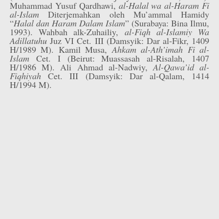
Muhammad Yusuf Qardhawi,
al-Halal wa al-Haram Fi
al-Islam
Diterjemahkan oleh Mu’ammal Hamidy
“
Halal dan Haram Dalam Islam
” (Surabaya: Bina Ilmu,
1993). Wahbah alk-Zuhailiy,
al-Fiqh al-Islamiy Wa
Adillatuhu
Juz VI Cet. III (Damsyik: Dar al-Fikr, 1409
H/1989 M). Kamil Musa,
Ahkam al-Ath’imah Fi al-
Islam
Cet. I (Beirut: Muassasah al-Risalah, 1407
H/1986 M). Ali Ahmad al-Nadwiy,
Al-Qawa’id al-
Fiqhiyah
Cet. III (Damsyik: Dar al-Qalam, 1414
H/1994 M).