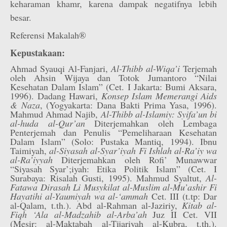
keharaman khamr, karena dampak negatifnya lebih
besar.
Referensi Makalah®
Kepustakaan:
Ahmad Syauqi Al-Fanjari,
Al-Thibb al-Wiqa’i
Terjemah
oleh Ahsin Wijaya dan Totok Jumantoro “Nilai
Kesehatan Dalam Islam” (Cet. I Jakarta: Bumi Aksara,
1996). Dadang Hawari,
Konsep Islam Memerangi Aids
& Naza
, (Yogyakarta: Dana Bakti Prima Yasa, 1996).
Mahmud Ahmad Najib,
Al-Thibb al-Islamiy: Syifa’un bi
al-huda al-Qur’an
Diterjemahkan oleh Lembaga
Penterjemah dan Penulis “Pemeliharaan Kesehatan
Dalam Islam” (Solo: Pustaka Mantiq, 1994). Ibnu
Taimiyah,
al-Siyasah al-Syar’iyah Fi Ishlah al-Ra’iy wa
al-Ra’iyyah
Diterjemahkan oleh Rofi’ Munawwar
“Siyasah Syar’;iyah: Etika Politik Islam” (Cet. I
Surabaya: Risalah Gusti, 1995). Mahmud Syaltut,
Al-
Fatawa Dirasah Li Musykilat al-Muslim al-Mu’ashir Fi
Hayatihi al-Yaumiyah wa al-‘ammah
Cet. III (t.tp: Dar
al-Qalam, t.th.). Abd al-Rahman al-Jaziriy,
Kitab al-
Fiqh ‘Ala al-Madzahib al-Arba’ah
Juz II Cet. VII
(Mesir: al-Maktabah al-Tijariyah al-Kubra, t.th.).