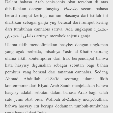
Dalam bahasa Arab jenis-jenis obat tersebut di atas
hasyisy
diistilahkan dengan
.
Hasyisy
secara bahasa
berarti rumput kering, namun biasanya dari istilah ini
diartikan sebagai ganja yng berasal dari rumput kering
dari tumbuhan cannabis sativa. Ada ungkapan حشش:
تعاطى الحشيش artinya merokok sejenis ganja.
Ulama fikih mendefinisikan hasyisy dengan ungkapan
yang agak berbeda, misalnya Yasin al-Khatib seorang
ulama fikih kontemporer dari Irak berpendapat bahwa
kata hasyisy digunakan sebagai sebutan bagi bahan
pembius yang berasal dari tanaman cannabis. Sedang
Ahmad Abdullah al-Sa’id seorang ulama fikih
kontemporer dari Riyad Arab Saudi menjelaskan bahwa
hasyisy
adalah sebutan dalam bahasa Arab bagi salah
satu jenis obat bius. Wahbah al-Zuhaily menyebutkan,
bahwa hasyisy itu berupa dedaunan tumbuh-tumbuhan
yang berasal dari India.