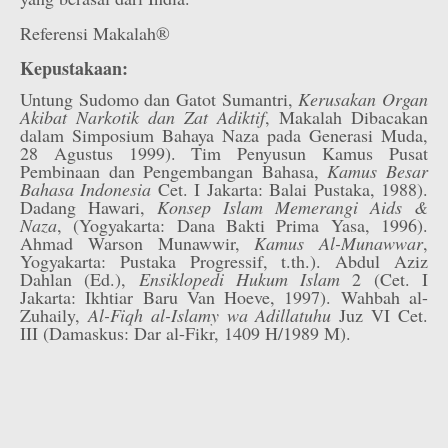
Referensi Makalah®
Kepustakaan:
Untung Sudomo dan Gatot Sumantri,
Kerusakan Organ
Akibat Narkotik dan Zat Adiktif
, Makalah Dibacakan
dalam Simposium Bahaya Naza pada Generasi Muda,
28 Agustus 1999). Tim Penyusun Kamus Pusat
Pembinaan dan Pengembangan Bahasa,
Kamus Besar
Bahasa Indonesia
Cet. I Jakarta: Balai Pustaka, 1988).
Dadang Hawari,
Konsep Islam Memerangi Aids &
Naza
, (Yogyakarta: Dana Bakti Prima Yasa, 1996).
Ahmad Warson Munawwir,
Kamus Al-Munawwar
,
Yogyakarta: Pustaka Progressif, t.th.). Abdul Aziz
Dahlan (Ed.),
Ensiklopedi Hukum Islam
2 (Cet. I
Jakarta: Ikhtiar Baru Van Hoeve, 1997). Wahbah al-
Zuhaily,
Al-Fiqh al-Islamy wa Adillatuhu
Juz VI Cet.
III (Damaskus: Dar al-Fikr, 1409 H/1989 M).