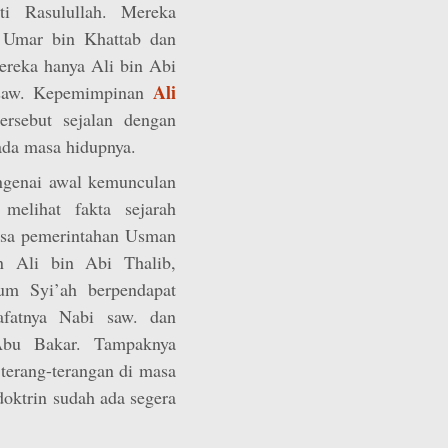
ti Rasulullah. Mereka
 Umar bin Khattab dan
reka hanya Ali bin Abi
Ali
 saw. Kepemimpinan
rsebut sejalan dengan
pada masa hidupnya.
ngenai awal kemunculan
melihat fakta sejarah
asa pemerintahan Usman
 Ali bin Abi Thalib,
aum Syi’ah berpendapat
fatnya Nabi saw. dan
Abu Bakar. Tampaknya
 terang-terangan di masa
 doktrin sudah ada segera