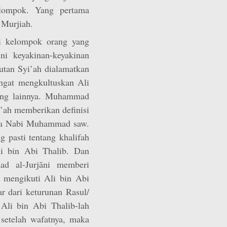
elompok. Yang pertama
 Murjiah.
i kelompok orang yang
i keyakinan-keyakinan
utan Syi’ah dialamatkan
ngat mengkultuskan Ali
yang lainnya. Muhammad
’ah memberikan definisi
wa Nabi Muhammad saw.
g pasti tentang khalifah
i bin Abi Thalib. Dan
d al-Jurjāni memberi
 mengikuti Ali bin Abi
r dari keturunan Rasul/
Ali bin Abi Thalib-lah
setelah wafatnya, maka