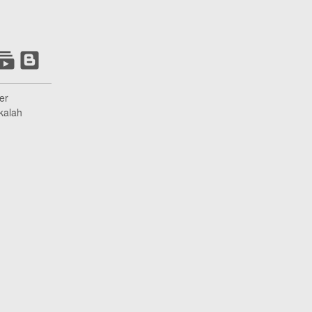
er
kalah