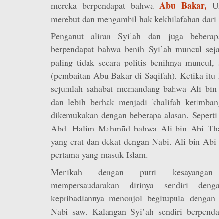
Abu Bakar,
mereka berpendapat bahwa
Um
merebut dan mengambil hak kekhilafahan dari 
Penganut aliran Syi’ah dan juga bebera
berpendapat bahwa benih Syi’ah muncul sej
paling tidak secara politis benihnya muncul,
(pembaitan Abu Bakar di Saqifah). Ketika itu
sejumlah sahabat memandang bahwa Ali bin 
dan lebih berhak menjadi khalifah ketimba
dikemukakan dengan beberapa alasan. Seperti
Abd. Halim Mahmūd bahwa Ali bin Abi Tha
yang erat dan dekat dengan Nabi. Ali bin Abi
pertama yang masuk Islam.
Menikah dengan putri kesayangan 
mempersaudarakan dirinya sendiri den
kepribadiannya menonjol begitupula dengan
Nabi saw. Kalangan Syi’ah sendiri berpend