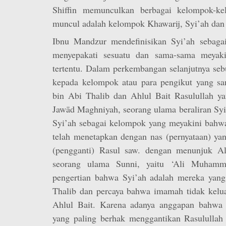
Shiffin memunculkan berbagai kelompok-k
muncul adalah kelompok Khawarij, Syi’ah dan
Ibnu Mandzur mendefinisikan Syi’ah sebaga
menyepakati sesuatu dan sama-sama meyakin
tertentu. Dalam perkembangan selanjutnya seb
kepada kelompok atau para pengikut yang sa
bin Abi Thalib dan Ahlul Bait Rasulullah 
Jawād Maghniyah, seorang ulama beraliran Syi
Syi’ah sebagai kelompok yang meyakini bah
telah menetapkan dengan nas (pernyataan) yan
(pengganti) Rasul saw. dengan menunjuk Al
seorang ulama Sunni, yaitu ‘Ali Muhamma
pengertian bahwa Syi’ah adalah mereka yang
Thalib dan percaya bahwa imamah tidak kelua
Ahlul Bait. Karena adanya anggapan bahwa 
yang paling berhak menggantikan Rasulullah 