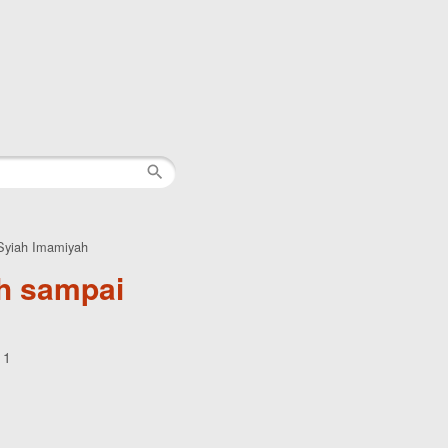
Syiah Imamiyah
h sampai
11