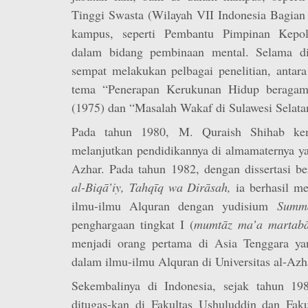
Tinggi Swasta (Wilayah VII Indonesia Bagian
kampus, seperti Pembantu Pimpinan Kepol
dalam bidang pembinaan mental. Selama di
sempat melakukan pelbagai penelitian, antara
tema “Penerapan Kerukunan Hidup beragam
(1975) dan “Masalah Wakaf di Sulawesi Selata
Pada tahun 1980, M. Quraish Shihab ke
melanjutkan pendidikannya di almamaternya ya
Azhar. Pada tahun 1982, dengan dissertasi b
al-Biqā’iy, Tahqīq wa Dirāsah,
ia berhasil m
ilmu-ilmu Alquran dengan yudisium
Summ
penghargaan tingkat I (
mumtāz ma’a martabāt
menjadi orang pertama di Asia Tenggara ya
dalam ilmu-ilmu Alquran di Universitas al-Azh
Sekembalinya di Indonesia, sejak tahun 19
ditugas-kan di Fakultas Ushuluddin dan Faku