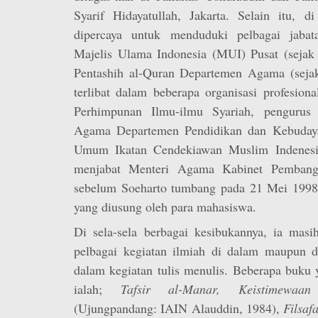
Syarif Hidayatullah, Jakarta. Selain itu, d
dipercaya untuk menduduki pelbagai jabata
Majelis Ulama Indonesia (MUI) Pusat (sejak
Pentashih al-Quran Departemen Agama (sejak
terlibat dalam beberapa organisasi profesiona
Perhimpunan Ilmu-ilmu Syariah, pengurus
Agama Departemen Pendidikan dan Kebudaya
Umum Ikatan Cendekiawan Muslim Indenesia
menjabat Menteri Agama Kabinet Pembang
sebelum Soeharto tumbang pada 21 Mei 1998 
yang diusung oleh para mahasiswa.
Di sela-sela berbagai kesibukannya, ia masi
pelbagai kegiatan ilmiah di dalam maupun di
dalam kegiatan tulis menulis. Beberapa buku 
ialah;
Tafsir al-Manar, Keistimewaa
(Ujungpandang: IAIN Alauddin, 1984),
Filsa