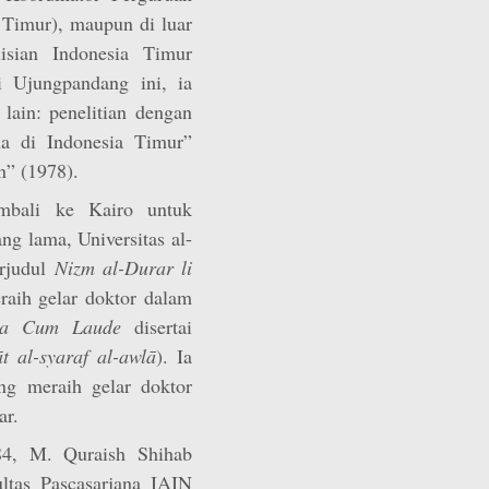
 Timur), maupun di luar
isian Indonesia Timur
 Ujungpandang ini, ia
 lain: penelitian dengan
a di Indonesia Timur”
n” (1978).
mbali ke Kairo untuk
ng lama, Universitas al-
erjudul
Nizm al-Durar li
eraih gelar doktor dalam
a Cum Laude
disertai
 al-syaraf al-awlā
). Ia
ng meraih gelar doktor
ar.
84, M. Quraish Shihab
ltas Pascasarjana IAIN