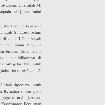
 al-Quran. Di sinilah M.
kepada al-Quran mulai
r, atas bantuan beasiswa
wilayah Sulawesi belum
ma di kelas II Tsanawiyah
ya pada tahun 1967, ia
in Jurusan Tafsir Hadis
tkan pendidikannya di
 meraih gelar MA untuk
 judul tesis
al-I’jāz al-
Shihab dipercaya untuk
an Kemahasiswaan pada
juga diserahi jabatan-
 Koordinator Perguruan