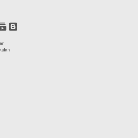
er
kalah