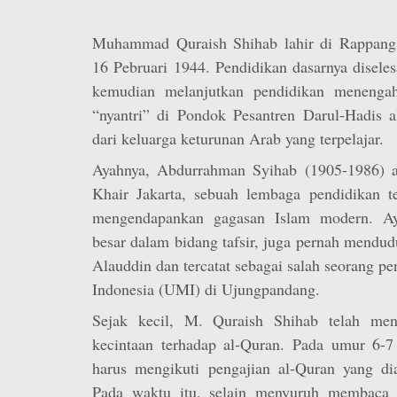
Muhammad Quraish Shihab lahir di Rappang 
16 Pebruari 1944. Pendidikan dasarnya disele
kemudian melanjutkan pendidikan menenga
“nyantri” di Pondok Pesantren Darul-Hadis al
dari keluarga keturunan Arab yang terpelajar.
Ayahnya, Abdurrahman Syihab (1905-1986) ad
Khair Jakarta, sebuah lembaga pendidikan te
mengendapankan gagasan Islam modern. Aya
besar dalam bidang tafsir, juga pernah mendu
Alauddin dan tercatat sebagai salah seorang pe
Indonesia (UMI) di Ujungpandang.
Sejak kecil, M. Quraish Shihab telah men
kecintaan terhadap al-Quran. Pada umur 6-7 
harus mengikuti pengajian al-Quran yang dia
Pada waktu itu, selain menyuruh membaca a