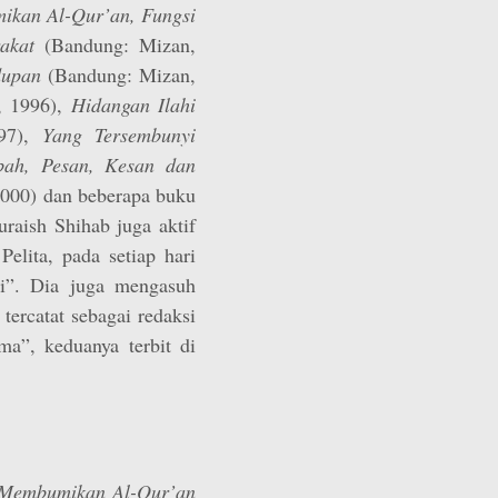
kan Al-Qur’an, Fungsi
rakat
(Bandung: Mizan,
idupan
(Bandung: Mizan,
, 1996),
Hidangan Ilahi
997),
Yang Tersembunyi
sbah, Pesan, Kesan dan
2000) dan beberapa buku
uraish Shihab juga aktif
Pelita, pada setiap hari
ti”. Dia juga mengasuh
 tercatat sebagai redaksi
”, keduanya terbit di
Membumikan Al-Qur’an