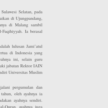
Sulawesi Selatan, pada
saikan di Ujungpandang,
hnya di Malang sambil
-Faqihiyyah. Ia berasal
alah lulusan Jami’atul
rtua di Indonesia yang
hnya ini, selain guru
duki jabatan Rektor IAIN
ndiri Universitas Muslim
jalani pergumulan dan
tahun, oleh ayahnya ia
dakan ayahnya sendiri.
l-Quran, ayahnya juga