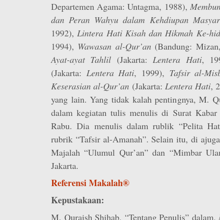
Departemen Agama: Untagma, 1988),
Membumi
dan Peran Wahyu dalam Kehdiupan Masya
1992),
Lintera Hati Kisah dan Hikmah Ke-h
1994),
Wawasan al-Qur’an
(Bandung: Mizan
Ayat-ayat Tahlil
(Jakarta:
Lentera Hati
, 1
(Jakarta:
Lentera Hati
, 1999),
Tafsir al-Mi
Keserasian al-Qur’an
(Jakarta:
Lentera Hati
, 
yang lain. Yang tidak kalah pentingnya, M. Q
dalam kegiatan tulis menulis di Surat Kabar 
Rabu. Dia menulis dalam rublik “Pelita Ha
rubrik “Tafsir al-Amanah”. Selain itu, di ajuga
Majalah “Ulumul Qur’an” dan “Mimbar Ulama
Jakarta.
Referensi Makalah®
Kepustakaan:
M. Quraish Shihab, “Tentang Penulis” dalam,