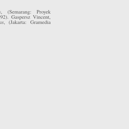
s
, (Semarang: Proyek
2). Gaspersz Vincent,
as
, (Jakarta: Gramedia