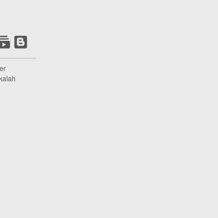
er
kalah