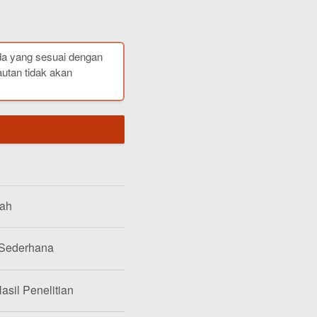
da yang sesuai dengan
autan tidak akan
lah
 Sederhana
asil Penelitian