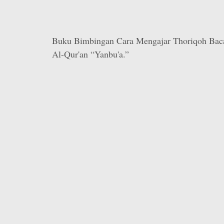
Buku Bimbingan Cara Mengajar Thoriqoh Baca
Al-Qur'an “Yanbu'a.”