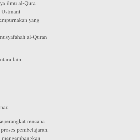
ya ilmu al-Qura
 Ustmani
yempurnakan yang
musyafahah al-Quran
tara lain:
nar.
eperangkat rencana
proses pembelajaran.
na mengembangkan