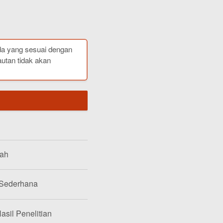
da yang sesuai dengan
autan tidak akan
lah
 Sederhana
asil Penelitian