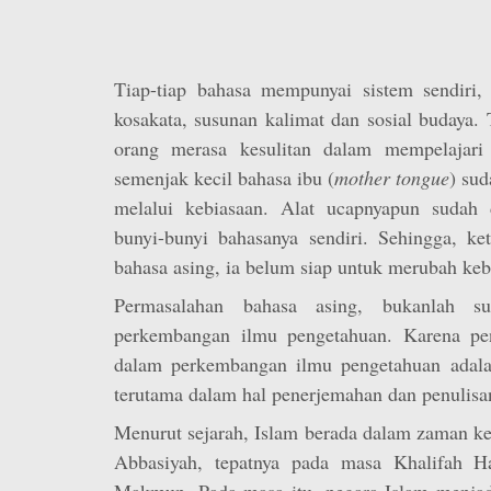
Tiap-tiap bahasa mempunyai sistem sendiri, 
kosakata, susunan kalimat dan sosial budaya. 
orang merasa kesulitan dalam mempelajari 
semenjak kecil bahasa ibu (
mother tongue
) sud
melalui kebiasaan. Alat ucapnyapun sudah 
bunyi-bunyi bahasanya sendiri. Sehingga, ke
bahasa asing, ia belum siap untuk merubah kebi
Permasalahan bahasa asing, bukanlah s
perkembangan ilmu pengetahuan. Karena pen
dalam perkembangan ilmu pengetahuan adala
terutama dalam hal penerjemahan dan penulisan
Menurut sejarah, Islam berada dalam zaman k
Abbasiyah, tepatnya pada masa Khalifah Ha
Makmun. Pada masa itu, negara Islam menjad