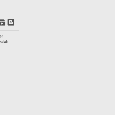
er
kalah