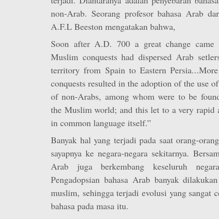
non-Arab. Seorang profesor bahasa Arab dari
A.F.L Beeston mengatakan bahwa,
Soon after A.D. 700 a great change came o
Muslim conquests had dispersed Arab setlers
territory from Spain to Eastern Persia...Mor
conquests resulted in the adoption of the use 
of non-Arabs, among whom were to be found t
the Muslim world; and this let to a very rapid 
in common language itself.”
Banyak hal yang terjadi pada saat orang-ora
sayapnya ke negara-negara sekitarnya. Bersa
Arab juga berkembang keseluruh negara-
Pengadopsian bahasa Arab banyak dilakukan
muslim, sehingga terjadi evolusi yang sangat c
bahasa pada masa itu.