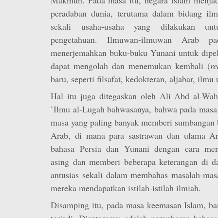
peradaban dunia, terutama dalam bidang il
sekali usaha-usaha yang dilakukan unt
pengetahuan. Ilmuwan-ilmuwan Arab pa
menerjemahkan buku-buku Yunani untuk dipela
dapat mengolah dan menemukan kembali (
re
baru, seperti filsafat, kedokteran, aljabar, ilmu
Hal itu juga ditegaskan oleh Ali Abd al-Wa
`Ilmu al-Lugah bahwasanya, bahwa pada masa 
masa yang paling banyak memberi sumbangan b
Arab, di mana para sastrawan dan ulama Ar
bahasa Persia dan Yunani dengan cara me
asing dan memberi beberapa keterangan di d
antusias sekali dalam membahas masalah-masal
mereka mendapatkan istilah-istilah ilmiah.
Disamping itu, pada masa keemasan Islam, ban
terjadi. Diantaranya adalah penyebaran bahas