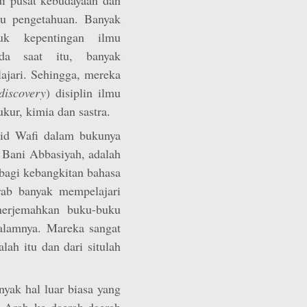
mu pengetahuan. Banyak
uk kepentingan ilmu
da saat itu, banyak
jari. Sehingga, mereka
discovery
) disiplin ilmu
 ukur, kimia dan sastra.
hid Wafi dalam bukunya
Bani Abbasiyah, adalah
agi kebangkitan bahasa
ab banyak mempelajari
nerjemahkan buku-buku
alamnya. Mareka sangat
ah itu dan dari situlah
yak hal luar biasa yang
a Arab ke daerah-daerah