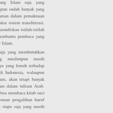
rang Islam saja yang
pun sudah banyak yang
haman dalam pemaknaan
kai sistem transliterasi.
enuliskan istilah-istilah
 membantu pembaca yang
 Islam.
saja yang membutuhkan
rang muslimpun masih
ya yang lemah terhadap
di Indonesia, walaupun
am, akan tetapi banyak
am dalam tulisan Arab.
k bisa membaca kitab suci
doman pengalihan huruf
i siapa saja yang masih