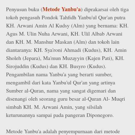
Metode Yanbu'a
Penyusun buku (
) diprakarsai oleh tiga
tokoh pengasuh Pondok Tahfidh Yanbu'ul Qur'an putra
KH. Arwani Amin Al Kudsy (Alm) yang bernama: KH.
Agus M. Ulin Nuha Arwani, KH. Ulil Albab Arwani
dan KH. M. Manshur Maskan (Alm) dan tokoh lain
diantaranya: KH. Sya'roni Ahmadi (Kudus), KH. Amin
Sholeh (Jepara), Ma'mun Muzayyin (Kajen Pati), KH.
Sirojuddin (Kudus) dan KH. Busyro (Kudus).
Pengambilan nama Yanbu'a yang berarti sumber,
mengambil dari kata Yanbu'ul Qur'an yang artinya
Sumber al-Quran, nama yang sangat digemari dan
disenangi oleh seorang guru besar al-Quran Al- Muqri
simbah KH. M. Arwani Amin, yang silsilah
keturunannya sampai pada pangeran Diponegoro.
Metode Yanbu'a adalah penyempurnaan dari metode