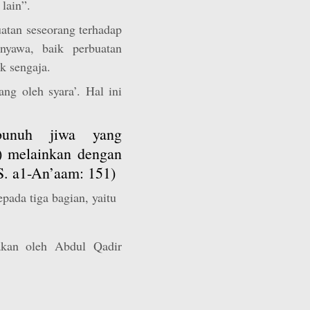
lain”.
uatan seseorang terhadap
nyawa, baik perbuatan
k sengaja.
g oleh syara’. Hal ini
bunuh jiwa yang
 melainkan dengan
QS. a1-An’aam: 151)
ada tiga bagian, yaitu
kan oleh Abdul Qadir