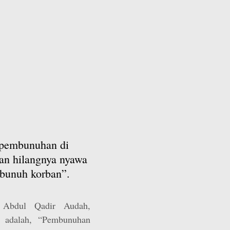
 pembunuhan di
an hilangnya nyawa
mbunuh korban”.
h Abdul Qadir Audah,
a adalah, “Pembunuhan