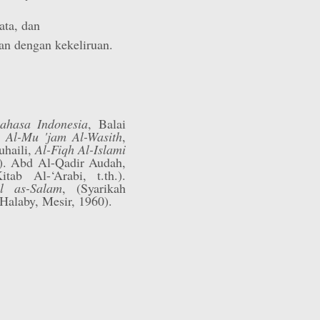
ta, dan
n dengan kekeliruan.
ahasa Indonesia
, Balai
l,
Al-Mu 'jam Al-Wasith
,
uhaili,
Al-Fiqh Al-Islami
). Abd Al-Qadir Audah,
tab Al-‘Arabi, t.th.).
l as-Salam
, (Syarikah
alaby, Mesir, 1960).