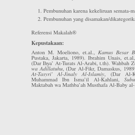
Pembunuhan karena kekeliruan semata-ma
Pembunuhan yang disamakan/dikategorika
Referensi Makalah®
Kepustakaan:
Anton M. Moeliono, et.al.,
Kamus Besar B
Pustaka, Jakarta, 1989). Ibrahim Unais, et.a
(Dar Ihya’ At-Turats Al-Arabi, t.th). Wahbah Z
wa Adillatuhu
, (Dar Al-Fikr, Damaskus, 1989
At-Tasyri' Al-Jinaly Al-Islamiy
, (Dar Al-Ki
Muhammad Ibn Isma’il Al-Kahlani,
Subu
Maktabah wa Mathba’ah Musthafa Al-Baby al-H