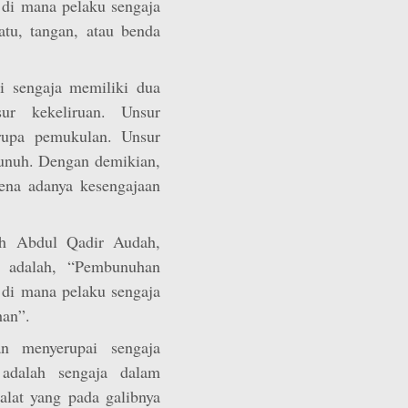
di mana pelaku sengaja
tu, tangan, atau benda
i sengaja memiliki dua
ur kekeliruan. Unsur
erupa pemukulan. Unsur
bunuh. Dengan demikian,
ena adanya kesengajaan
leh Abdul Qadir Audah,
a adalah, “Pembunuhan
di mana pelaku sengaja
han”.
n menyerupai sengaja
adalah sengaja dalam
alat yang pada galibnya