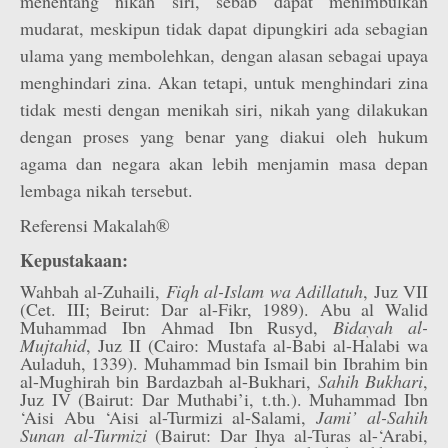
menentang nikah siri, sebab dapat menimbulkan
mudarat, meskipun tidak dapat dipungkiri ada sebagian
ulama yang membolehkan, dengan alasan sebagai upaya
menghindari zina. Akan tetapi, untuk menghindari zina
tidak mesti dengan menikah siri, nikah yang dilakukan
dengan proses yang benar yang diakui oleh hukum
agama dan negara akan lebih menjamin masa depan
lembaga nikah tersebut.
Referensi Makalah®
Kepustakaan:
Wahbah al-Zuhaili,
Fiqh al-Islam wa Adillatuh
, Juz VII
(Cet. III; Beirut: Dar al-Fikr, 1989). Abu al Walid
Muhammad Ibn Ahmad Ibn Rusyd,
Bidayah al-
Mujtahid
, Juz II (Cairo: Mustafa al-Babi al-Halabi wa
Auladuh, 1339). Muhammad bin Ismail bin Ibrahim bin
al-Mughirah bin Bardazbah al-Bukhari,
Sahih Bukhari
,
Juz IV (Bairut: Dar Muthabi’i, t.th.). Muhammad Ibn
‘Aisi Abu ‘Aisi al-Turmizi al-Salami,
Jami’ al-Sahih
Sunan al-Turmizi
(Bairut: Dar Ihya al-Turas al-‘Arabi,