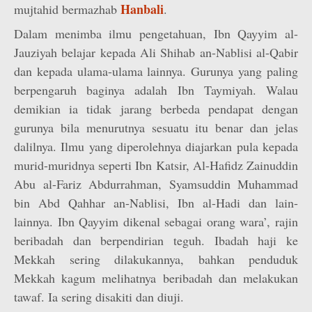
Hanbali
mujtahid bermazhab
.
Dalam menimba ilmu pengetahuan, Ibn Qayyim al-
Jauziyah belajar kepada Ali Shihab an-Nablisi al-Qabir
dan kepada ulama-ulama lainnya. Gurunya yang paling
berpengaruh baginya adalah Ibn Taymiyah. Walau
demikian ia tidak jarang berbeda pendapat dengan
gurunya bila menurutnya sesuatu itu benar dan jelas
dalilnya. Ilmu yang diperolehnya diajarkan pula kepada
murid-muridnya seperti Ibn Katsir, Al-Hafidz Zainuddin
Abu al-Fariz Abdurrahman, Syamsuddin Muhammad
bin Abd Qahhar an-Nablisi, Ibn al-Hadi dan lain-
lainnya. Ibn Qayyim dikenal sebagai orang wara’, rajin
beribadah dan berpendirian teguh. Ibadah haji ke
Mekkah sering dilakukannya, bahkan penduduk
Mekkah kagum melihatnya beribadah dan melakukan
tawaf. Ia sering disakiti dan diuji.