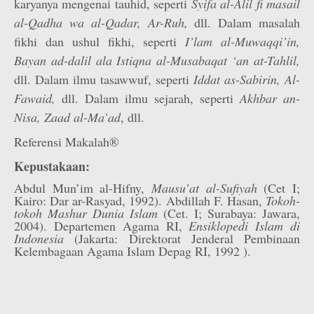
karyanya mengenai tauhid, seperti
Syifa al-Alil fi masail
al-Qadha wa al-Qadar, Ar-Ruh,
dll. Dalam masalah
fikhi dan ushul fikhi, seperti
I’lam al-Muwaqqi’in,
Bayan ad-dalil ala Istiqna al-Musabaqat ‘an at-Tahlil,
dll. Dalam ilmu tasawwuf, seperti
Iddat as-Sabirin, Al-
Fawaid,
dll. Dalam ilmu sejarah, seperti
Akhbar an-
Nisa, Zaad al-Ma’ad
, dll.
Referensi Makalah®
Kepustakaan:
Abdul Mun’im al-Hifny,
Mausu’at al-Sufiyah
(Cet I;
Kairo: Dar ar-Rasyad, 1992). Abdillah F. Hasan,
Tokoh-
tokoh Mashur Dunia Islam
(Cet. I; Surabaya: Jawara,
2004). Departemen Agama RI,
Ensiklopedi Islam di
Indonesia
(Jakarta: Direktorat Jenderal Pembinaan
Kelembagaan Agama Islam Depag RI, 1992 ).