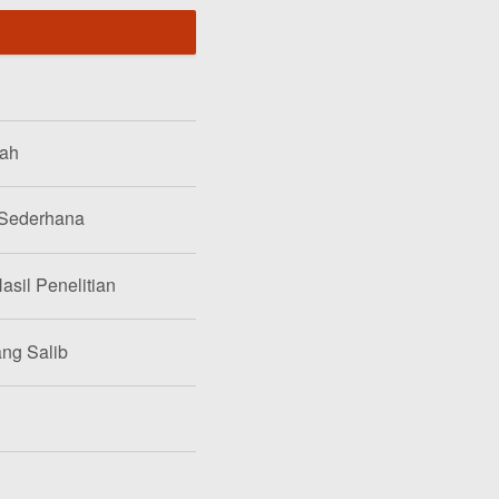
lah
 Sederhana
asil Penelitian
ang Salib