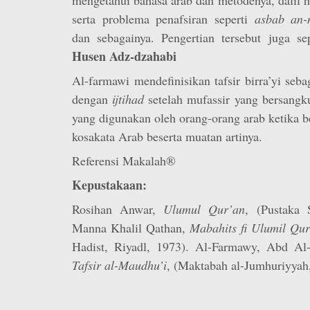
serta problema penafsiran seperti
asbab an-
dan sebagainya. Pengertian tersebut juga sep
Husen Adz-dzahabi
Al-farmawi mendefinisikan tafsir birra’yi seba
dengan
ijtihad
setelah mufassir yang bersang
yang digunakan oleh orang-orang arab ketika 
kosakata Arab beserta muatan artinya.
Referensi Makalah®
Kepustakaan:
Rosihan Anwar,
Ulumul Qur’an
, (Pustaka 
Manna Khalil Qathan,
Mabahits fi Ulumil Qu
Hadist, Riyadl, 1973). Al-Farmawy, Abd A
Tafsir al-Maudhu’i
, (Maktabah al-Jumhuriyyah, 