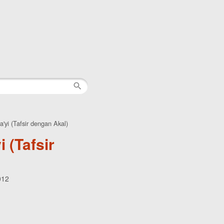
a'yi (Tafsir dengan Akal)
i (Tafsir
012