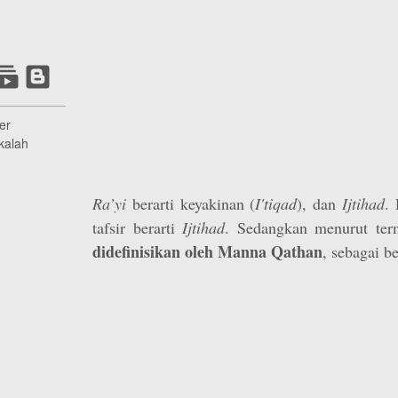
er
kalah
Ra’yi
berarti keyakinan (
I'tiqad
), dan
Ijtihad
.
tafsir berarti
Ijtihad
. Sedangkan menurut ter
didefinisikan oleh Manna Qathan
, sebagai be