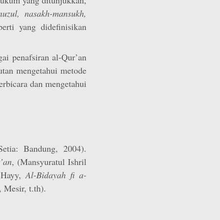
nuzul, nasakh-mansukh,
erti yang didefinisikan
gai penafsiran al-Qur’an
kutan mengetahui metode
berbicara dan mengetahui
Setia: Bandung, 2004).
r’an
, (Mansyuratul Ishril
l-Hayy,
Al-Bidayah fi a-
Mesir, t.th).