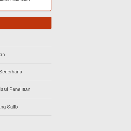
lah
 Sederhana
asil Penelitian
ang Salib