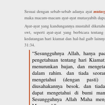
Sesuai dengan sebab-sebab adanya ayat
mutas
maka macam-macam ayat-ayat mutasyabih dapat
Ayat-ayat yang kandungannya mustahil diketah
swt, seperti ayat-ayat yang berbicara tentang 
kedatangan hari kiamat dan hal-hal gaib lainn
31:34.
“Sesungguhnya Allah, hanya pad
pengetahuan tentang hari Kiamat
menurunkan hujan, dan menget
dalam rahim. dan tiada seora
mengetahui (dengan pasti
diusahakannya besok. dan tiad
dapat mengetahui di bumi man
Sesungguhnya Allah Maha meng