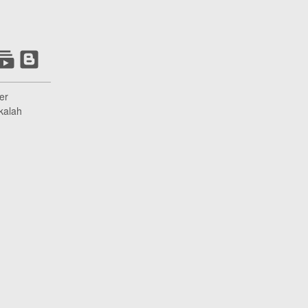
er
kalah