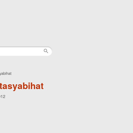
abihat
asyabihat
012