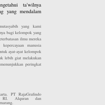
etahui ta'wilnya
ang yang mendalam
mutasyabih yang kami
ngnya bagi kelompok yang
eterbatasan ilmu mereka
 kepercayaan manusia
untuk ayat-ayat kelompok
k lebih giat melakukan
 menunjukkan peringkat
karta. PT RajaGrafindo
 RI. Alquran dan
emarang.