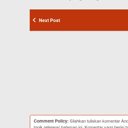
Next Post
Comment Policy:
Silahkan tuliskan komentar An
topik referensi halaman ini. Komentar yang berisi t