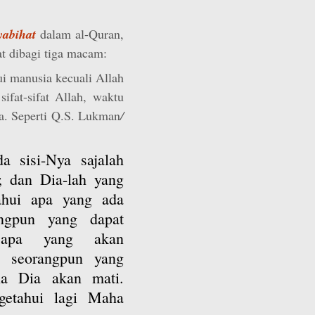
yabihat
dalam al-Quran,
 dibagi tiga macam:
ui manusia kecuali Allah
sifat-sifat Allah, waktu
ya. Seperti Q.S. Lukman
/
a sisi-Nya sajalah
; dan Dia-lah yang
ahui apa yang ada
ngpun yang dapat
) apa yang akan
a seorangpun yang
a Dia akan mati.
etahui lagi Maha