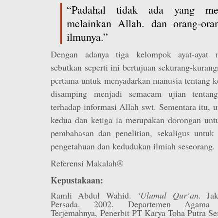
“Padahal tidak ada yang meng
melainkan Allah. dan orang-or
ilmunya.”
Dengan adanya tiga kelompok ayat-ayat 
sebutkan seperti ini bertujuan sekurang-kura
pertama untuk menyadarkan manusia tentang k
disamping menjadi semacam ujian tentang
terhadap informasi Allah swt. Sementara itu, 
kedua dan ketiga ia merupakan dorongan untu
pembahasan dan penelitian, sekaligus untuk
pengetahuan dan kedudukan ilmiah seseorang.
Referensi Makalah®
Kepustakaan:
Ramli Abdul Wahid.
‘Ulumul Qur’an
. Ja
Persada. 2002. Departemen Agama
Terjemahnya, Penerbit PT Karya Toha Putra S