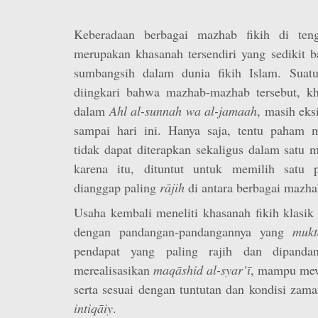
Keberadaan berbagai mazhab fikih di ten
merupakan khasanah tersendiri yang sedikit 
sumbangsih dalam dunia fikih Islam. Suatu
diingkari bahwa mazhab-mazhab tersebut, k
dalam
Ahl al-sunnah wa al-jamaah
, masih eks
sampai hari ini. Hanya saja, tentu paham 
tidak dapat diterapkan sekaligus dalam satu
karena itu, dituntut untuk memilih satu
dianggap paling
rājih
di antara berbagai mazhab
Usaha kembali meneliti khasanah fikih klasi
dengan pandangan-pandangannya yang
mukt
pendapat yang paling rajih dan dipanda
merealisasikan
maqāshid al-syar’ī
, mampu mew
serta sesuai dengan tuntutan dan kondisi zama
intiqāiy
.