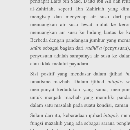
pendapat Laits bin Saad, Daud ibn Ali dan re
al-Zahiriah, seperti Ibn Zahiriah yang di
mengisap dan menyedap air susu dari pa
menuangkan air susu lewat mulut ke kerongkongan (
menuangkan air susu ke hidung lantas ke kerongk
Berbeda dengan pandangan jumhur yang mem
saūth
sebagai bagian dari
radhā’a
(penyusuan)
penyusuan adalah sampainya air susu ke dala
atau tidak melalui payudara.
Sisi positif yang mendasar dalam ijtihad
in
fanatisme mazhab. Dalam ijtihad
intiqāiy
se
mempunyai kedudukan yang sama, mempuny
untuk menjadi mazhab yang memiliki pand
dalam satu masalah pada suatu kondisi, zaman 
Selain dari itu, keberadaan ijtihad
intiqāiy
menu
fungsi mazahib yang ada sebagai sarana pen