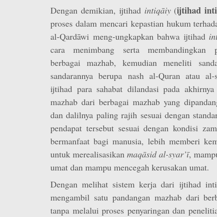
ijtihad int
Dengan demikian, ijtihad
intiqāiy
(
proses dalam mencari kepastian hukum terhad
al-Qardāwi meng-ungkapkan bahwa ijtihad
in
cara menimbang serta membandingkan pe
berbagai mazhab, kemudian meneliti sandar
sandarannya berupa nash al-Quran atau al
ijtihad para sahabat dilandasi pada akhirny
mazhab dari berbagai mazhab yang dipandang
dan dalilnya paling rajih sesuai dengan standar
pendapat tersebut sesuai dengan kondisi zam
bermanfaat bagi manusia, lebih memberi ke
untuk merealisasikan
maqāsid al-syar’ī
, mamp
umat dan mampu mencegah kerusakan umat.
Dengan melihat sistem kerja dari ijtihad in
mengambil satu pandangan mazhab dari ber
tanpa melalui proses penyaringan dan penelit