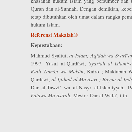
khasanah hukum Islam yang bersumber dan b
Quran dan al-Sunnah. Dengan demikian, keb
tetap dibutuhkan oleh umat dalam rangka pe
hukum Islam.
Referensi Makalah®
Kepustakaan:
Mahmud Syaltut,
al-Islam; Aqīdah wa Syarī’a
1997. Yusuf al-Qardāwi,
Syariah al Islamiya
Kulli Zamān wa Makān
, Kairo ; Maktabah W
Qardāwi,
al-Ijtihad al Ma’āsiri ; Bayna al-Indi
Dār al-Tawzi’ wa al-Nasyr al-Islāmiyyah, 1
Fatāwa Ma’āsirah
, Mesir ; Dar al Wafa’, t.th.