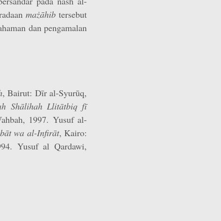
ersandar pada nash al-
eradaan
mażāhib
tersebut
mahaman dan pengamalan
h
, Bairut: Dīr al-Syurūq,
h Shālihah Llitātbiq fī
ahbah, 1997. Yusuf al-
bāt wa al-Infirāt
, Kairo:
994. Yusuf al Qardawi,