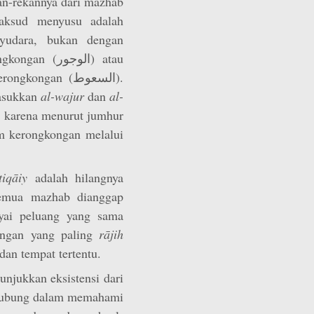
kan-rekannya dari mazhab
maksud menyusu adalah
yudara, bukan dengan
الوجور) atau
ongan (السعوط).
asukkan
al-wajur
dan
al-
, karena menurut jumhur
m kerongkongan melalui
tiqāiy
adalah hilangnya
mua mazhab dianggap
ai peluang yang sama
angan yang paling
rājih
dan tempat tertentu.
njukkan eksistensi dari
ghubung dalam memahami