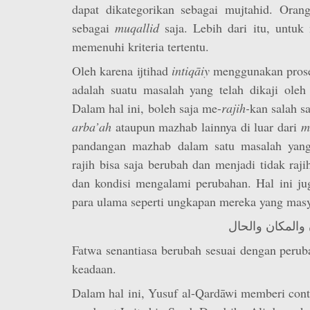
dapat dikategorikan sebagai mujtahid. Orang
sebagai
muqallid
saja. Lebih dari itu, untuk
memenuhi kriteria tertentu.
Oleh karena ijtihad
intiqāiy
menggunakan proses
adalah suatu masalah yang telah dikaji oleh
Dalam hal ini, boleh saja me-
rajih-
kan salah s
arba’ah
ataupun mazhab lainnya di luar dari
m
pandangan mazhab dalam satu masalah yang 
rajih bisa saja berubah dan menjadi tidak raj
dan kondisi mengalami perubahan. Hal ini jug
para ulama seperti ungkapan mereka yang masyh
ن والمكان والحال
Fatwa senantiasa berubah sesuai dengan peru
keadaan.
Dalam hal ini, Yusuf al-Qardāwi memberi con