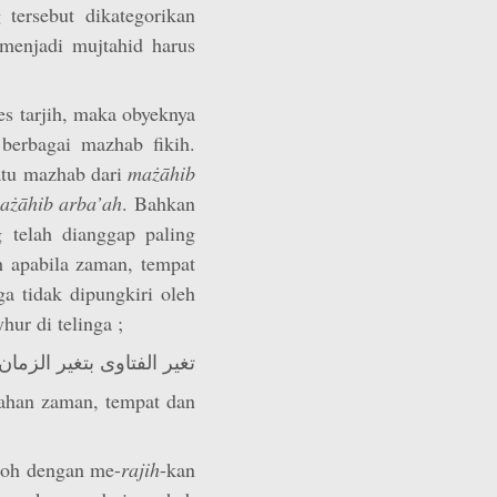
 tersebut dikategorikan
 menjadi mujtahid harus
 tarjih, maka obyeknya
 berbagai mazhab fikih.
atu mazhab dari
mażāhib
ażāhib arba’ah
. Bahkan
telah dianggap paling
ih apabila zaman, tempat
a tidak dipungkiri oleh
ur di telinga ;
تغير الفتاوى بتغير الزما
bahan zaman, tempat dan
toh dengan me-
rajih
-kan