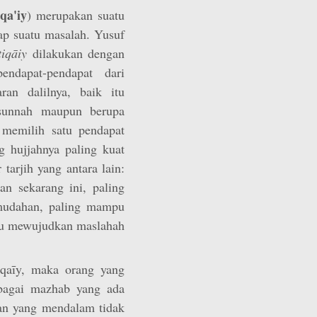
iqa'iy
) merupakan suatu
ap suatu masalah. Yusuf
tiqāiy
dilakukan dengan
ndapat-pendapat dari
an dalilnya, baik itu
-sunnah maupun berupa
a memilih satu pendapat
 hujjahnya paling kuat
 tarjih yang antara lain:
an sekarang ini, paling
mudahan, paling mampu
u mewujudkan maslahah
tiqaīy, maka orang yang
bagai mazhab yang ada
ian yang mendalam tidak