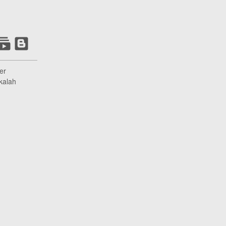
er
kalah