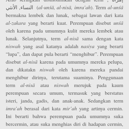
النساء, الأنثي (
al-unśā, al-nisā, imra’ah
). Term
al-unśā
bermakna lembek dan lunak, sebagai lawan dari kata
al-zakara
yang berarti kuat. Perempuan disebut
unśā
oleh karena pada umumnya kulit mereka lembek atau
lunak. Selanjutnya, term
al-nisā
sama dengan kata
niswah
yang asal katanya adalah
nasiya
yang berarti
“lupa”, dan dapat pula berarti “menghibur”. Perempuan
disebut
al-nisā
karena pada umumnya mereka pelupa,
dan dikatakn
niswah
oleh karena mereka pandai
menghibur dirinya, terutama suaminya. Penggunaan
term
al-nisā
atau
niswah
merujuk pada kaum
perempuan secara umum, termasuk yang berstatus
isteri, janda, gadis, dan anak-anak. Sedangkan term
imra’ah
berasal dari kata
mir’ah
yang artinya cermin.
Ini berarti bahwa perempuan pada umumnya suka
bercermin, atau suka menghias diri di hadapan cermin,