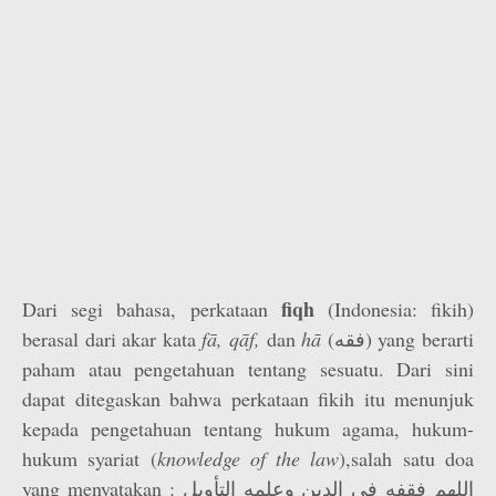
fiqh
Dari segi bahasa, perkataan
(Indonesia: fikih)
berasal dari akar kata
fā, qāf,
dan
hā
(فقه) yang berarti
paham atau pengetahuan tentang sesuatu. Dari sini
dapat ditegaskan bahwa perkataan fikih itu menunjuk
kepada pengetahuan tentang hukum agama, hukum-
hukum syariat (
knowledge of the law
),salah satu doa
yang menyatakan : اللهم فقفه فى الدين وعلمه التأويل