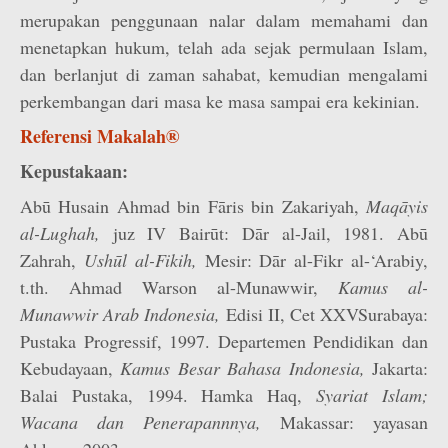
merupakan penggunaan nalar dalam memahami dan
menetapkan hukum, telah ada sejak permulaan Islam,
dan berlanjut di zaman sahabat, kemudian mengalami
perkembangan dari masa ke masa sampai era kekinian.
Referensi Makalah®
Kepustakaan:
Abū Husain Ahmad bin Fāris bin Zakariyah,
Maqāyis
al-Lughah,
juz IV Bairūt: Dār al-Jail, 1981. Abū
Zahrah,
Ushūl al-Fikih,
Mesir: Dār al-Fikr al-‘Arabiy,
t.th. Ahmad Warson al-Munawwir,
Kamus al-
Munawwir Arab Indonesia,
Edisi II, Cet XXVSurabaya:
Pustaka Progressif, 1997. Departemen Pendidikan dan
Kebudayaan,
Kamus Besar Bahasa Indonesia,
Jakarta:
Balai Pustaka, 1994. Hamka Haq,
Syariat Islam;
Wacana dan Penerapannnya,
Makassar: yayasan