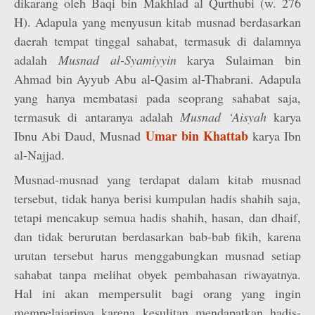
dikarang oleh Baqi bin Makhlad al Qurthubi (w. 276
H). Adapula yang menyusun kitab musnad berdasarkan
daerah tempat tinggal sahabat, termasuk di dalamnya
adalah
Musnad al-Syamiyyin
karya Sulaiman bin
Ahmad bin Ayyub Abu al-Qasim al-Thabrani. Adapula
yang hanya membatasi pada seoprang sahabat saja,
termasuk di antaranya adalah
Musnad ‘Aisyah
karya
Umar bin Khattab
Ibnu Abi Daud, Musnad
karya Ibn
al-Najjad.
Musnad-musnad yang terdapat dalam kitab musnad
tersebut, tidak hanya berisi kumpulan hadis shahih saja,
tetapi mencakup semua hadis shahih, hasan, dan dhaif,
dan tidak berurutan berdasarkan bab-bab fikih, karena
urutan tersebut harus menggabungkan musnad setiap
sahabat tanpa melihat obyek pembahasan riwayatnya.
Hal ini akan mempersulit bagi orang yang ingin
mempelajarinya karena kesulitan mendapatkan hadis-