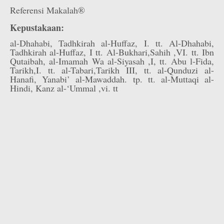
Referensi Makalah®
Kepustakaan:
al-Dhahabi, Tadhkirah al-Huffaz, I. tt. Al-Dhahabi,
Tadhkirah al-Huffaz, I tt. Al-Bukhari,Sahih ,VI. tt. Ibn
Qutaibah, al-Imamah Wa al-Siyasah ,I, tt. Abu l-Fida,
Tarikh,I. tt. al-Tabari,Tarikh III, tt. al-Qunduzi al-
Hanafi, Yanabi’ al-Mawaddah. tp. tt. al-Muttaqi al-
Hindi, Kanz al-‘Ummal ,vi. tt