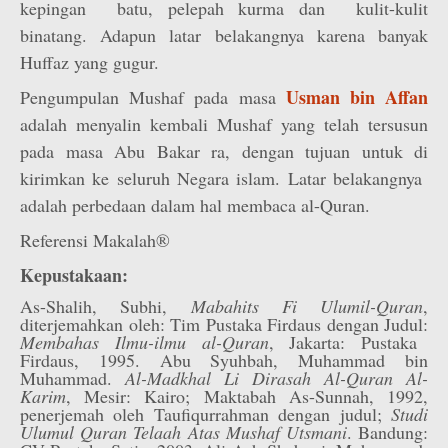
kepingan batu, pelepah kurma dan kulit-kulit
binatang. Adapun latar belakangnya karena banyak
Huffaz yang gugur.
Usman bin Affan
Pengumpulan Mushaf pada masa
adalah menyalin kembali Mushaf yang telah tersusun
pada masa Abu Bakar ra, dengan tujuan untuk di
kirimkan ke seluruh Negara islam. Latar belakangnya
adalah perbedaan dalam hal membaca al-Quran.
Referensi Makalah®
Kepustakaan:
As-Shalih, Subhi,
Mabahits Fi Ulumil-Quran
,
diterjemahkan oleh: Tim Pustaka Firdaus dengan Judul:
Membahas Ilmu-ilmu al-Quran
, Jakarta: Pustaka
Firdaus, 1995. Abu Syuhbah, Muhammad bin
Muhammad.
Al-Madkhal Li Dirasah Al-Quran Al-
Karim
, Mesir: Kairo; Maktabah As-Sunnah, 1992,
penerjemah oleh Taufiqurrahman dengan judul;
Studi
Ulumul Quran Telaah Atas Mushaf Utsmani
. Bandung: