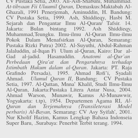
CV Pustaka Setia, 2003. Ali-Ash-Shabuni, Muhammad.
At-tibyaan Fii Uluumil Quran,
Demaskus:Maktabah Al-
Ghazali, 1991 Penerjemah, Aminuddin, H. Bandung:
CV Pustaka Setia, 1999. Ash, Shiddieqy, Hasbi M.
Sejarah dan Pengantar Ilmu Al-Quran/ Tafsir. 14.
Jakarta: Bulan bintang 1992. Ash Shiddieqy,
Muhammad,Teungku. Ilmu-ilmu Al-Quran Ilmu-ilmu
Pokok Dalam Menafsirkan Al-Quran, Semarang:
Pustaka Rizki Putra) 2002. Al-Suyuthi, Abdul-Rahman
Jalaluddin, al-Itqan Fi Ulum al-Quran, Kairo: Dar al-
Gad al-jadid. Hasanuddin.
Anatomi al-Qur’an
Perbedaan Qira’at dan Pengaruhnya terhadap
Istimbath Hukum dalam al-Quran
. Jakarta: PT. Raja
Grafindo Persada), 1995. Ahmad Rofi’i, Syadali
Ahmad.
Ulumul Quran II
, Bandung; CV Pustaka
Setia, 1997. Al-Qattan, Mnna’ Khalil, Studi Ilmu-Ilmu
Al-Quran, Jakarta:Pustaka Litera Antar Nusa, 2004.
Ahmad Warson, Munawir, Kamus Al-Munawwir,
Yogyakarta: t.tp), 1954. Departemen Agama RI,
Al-
Quran dan Terjemahnya (Transileterasi Model
perbaris) Al-Bayan,
Semarang: CV Asy Syifah’, 2001.
Nur Kholif Hazim, Kamus Lengkap Bahasa Indonseia
Super Baru, .Surabaya: Penerbit Terbit terang. 1994.