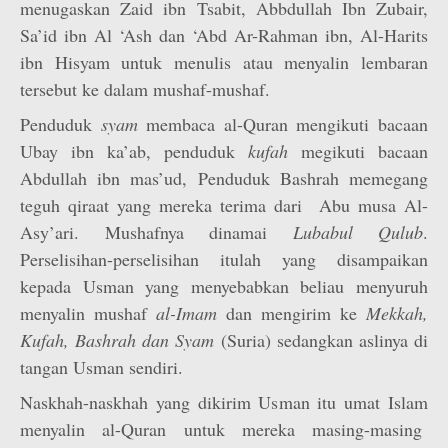
menugaskan Zaid ibn Tsabit, Abbdullah Ibn Zubair,
Sa’id ibn Al ‘Ash dan ‘Abd Ar-Rahman ibn, Al-Harits
ibn Hisyam untuk menulis atau menyalin lembaran
tersebut ke dalam mushaf-mushaf.
Penduduk
syam
membaca al-Quran mengikuti bacaan
Ubay ibn ka’ab, penduduk
kufah
megikuti bacaan
Abdullah ibn mas’ud, Penduduk Bashrah memegang
teguh qiraat yang mereka terima dari Abu musa Al-
Asy’ari. Mushafnya dinamai
Lubabul Qulub
.
Perselisihan-perselisihan itulah yang disampaikan
kepada Usman yang menyebabkan beliau menyuruh
menyalin mushaf
al-Imam
dan mengirim ke
Mekkah,
Kufah, Bashrah dan Syam
(Suria) sedangkan aslinya di
tangan Usman sendiri.
Naskhah-naskhah yang dikirim Usman itu umat Islam
menyalin al-Quran untuk mereka masing-masing