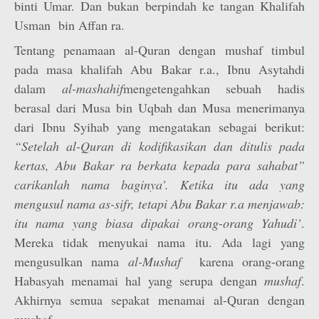
binti Umar. Dan bukan berpindah ke tangan Khalifah
Usman bin Affan ra.
Tentang penamaan al-Quran dengan mushaf timbul
pada masa khalifah Abu Bakar r.a., Ibnu Asytahdi
dalam
al-mashahif
mengetengahkan sebuah hadis
berasal dari Musa bin Uqbah dan Musa menerimanya
dari Ibnu Syihab yang mengatakan sebagai berikut:
“Setelah al-Quran di kodifikasikan dan ditulis pada
kertas, Abu Bakar ra berkata kepada para sahabat”
carikanlah nama baginya’. Ketika itu ada yang
mengusul nama as-sifr, tetapi Abu Bakar r.a menjawab:
itu nama yang biasa dipakai orang-orang Yahudi’
.
Mereka tidak menyukai nama itu. Ada lagi yang
mengusulkan nama
al-Mushaf
karena orang-orang
Habasyah menamai hal yang serupa dengan
mushaf
.
Akhirnya semua sepakat menamai al-Quran dengan