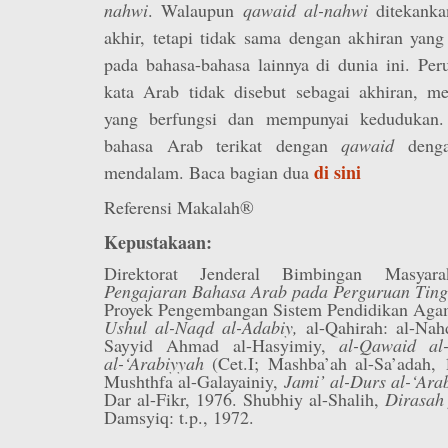
nahwi
. Walaupun
qawaid al-nahwi
ditekank
akhir, tetapi tidak sama dengan akhiran yan
pada bahasa-bahasa lainnya di dunia ini. Per
kata Arab tidak disebut sebagai akhiran, me
yang berfungsi dan mempunyai kedudukan.
bahasa Arab terikat dengan
qawaid
deng
di sini
mendalam. Baca bagian dua
Referensi Makalah®
Kepustakaan:
Direktorat Jenderal Bimbingan Masya
Pengajaran Bahasa Arab pada Perguruan Tin
Proyek Pengembangan Sistem Pendidikan Aga
Ushul al-Naqd al-Adabiy,
al-Qahirah: al-Nah
Sayyid Ahmad al-Hasyimiy,
al-Qawaid al-
al-‘Arabiyyah
(Cet.I; Mashba’ah al-Sa’adah
Mushthfa al-Galayainiy,
Jami’ al-Dur­s al-‘Ar
Dar al-Fikr, 1976. Shubhiy al-Shalih,
Dirasah 
Damsyiq: t.p., 1972.