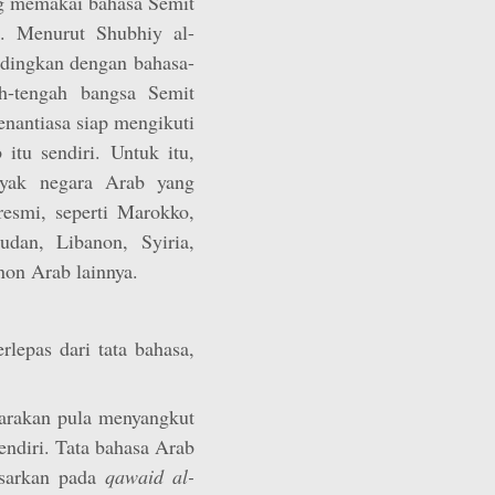
ng memakai bahasa Semit
a. Menurut Shubhiy al-
dingkan dengan bahasa-
h-tengah bangsa Semit
senantiasa siap mengikuti
tu sendiri. Untuk itu,
nyak negara Arab yang
esmi, seperti Marokko,
udan, Libanon, Syiria,
non Arab lainnya.
rlepas dari tata bahasa,
carakan pula menyangkut
endiri. Tata bahasa Arab
dasarkan pada
qawaid al-