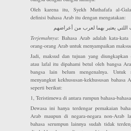
Oleh karena itu, Syekh Muthafafa al-Gal
definisi bahasa Arab itu dengan mengatakan:
ت اللتي يعتبر بهما لعرب من أعراضهم
Terjemahnya
: Bahasa Arab adalah kata-kata
orang-orang Arab untuk menyampaikan maksud
Jadi, maksud dan tujuan yang diungkapkan 
atau lafal itu dipahami betul oleh bangsa Ar
bangsa lain belum mengenalnya. Untuk m
menyangkut kekhususan-kekhususan bahasa Ar
seperti berikut:
1, Teristimewa di antara rumpun bahasa-bahas
Dewasa ini hanya terdengar pemakaian baha
Arab maupun di negara-negara non-Arab la
bahasa serumpun lainnya sudah tidak terdeng