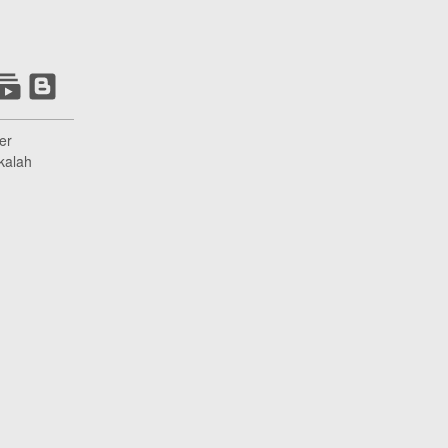
er
kalah