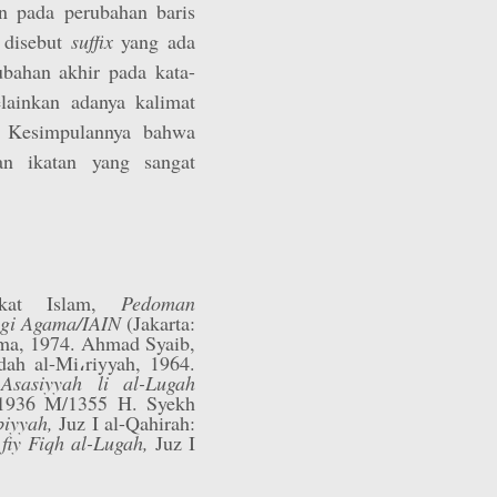
an pada perubahan baris
g disebut
suffix
yang ada
ubahan akhir pada kata-
lainkan adanya kalimat
 Kesimpulannya bahwa
an ikatan yang sangat
rakat Islam,
Pedoman
ggi Agama/IAIN
(Jakarta:
ma, 1974. Ahmad Syaib,
dah al-Mi،riyyah, 1964.
Asasiyyah li al-Lugah
, 1936 M/1355 H. Syekh
abiyyah,
Juz I al-Qahirah:
fiy Fiqh al-Lugah,
Juz I