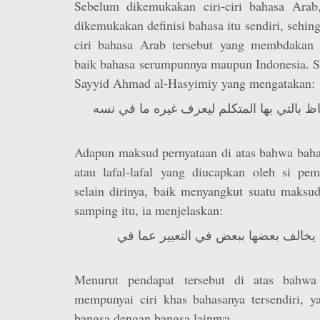
Sebelum dikemukakan ciri-ciri bahasa Arab
dikemukakan definisi bahasa itu sendiri, sehin
ciri bahasa Arab tersebut yang membdakan 
baik bahasa serumpunnya maupun Indonesia. S
Sayyid Ahmad al-Hasyimiy yang mengatakan:
اظ بالتي بها المتكلم ليعرف غيره ما في نسه
Adapun maksud pernyataan di atas bahwa bahas
atau lafal-lafal yang diucapkan oleh si pe
selain dirinya, baik menyangkut suatu maks
samping itu, ia menjelaskan:
خالف بعضها ببعض في التعبير عما في
Menurut pendapat tersebut di atas bahwa 
mempunyai ciri khas bahasanya tersendiri, y
bangsa dengan bangsa lainnya.