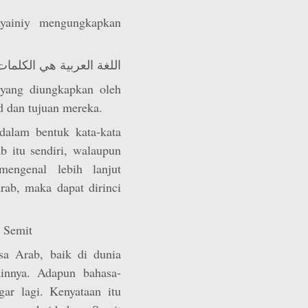
ayainiy mengungkapkan
اللغة العربية هي الكلما
 yang diungkapkan oleh
 dan tujuan mereka.
dalam bentuk kata-kata
ab itu sendiri, walaupun
engenal lebih lanjut
ab, maka dapat dirinci
a Semit
sa Arab, baik di dunia
innya. Adapun bahasa-
ar lagi. Kenyataan itu