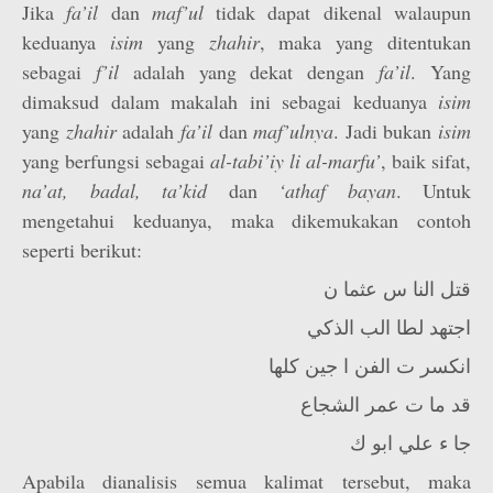
Jika
fa’il
dan
maf’ul
tidak dapat dikenal walaupun
keduanya
isim
yang
zhahir
, maka yang ditentukan
sebagai
f’il
adalah yang dekat dengan
fa’il
. Yang
dimaksud dalam makalah ini sebagai keduanya
isim
yang
zhahir
adalah
fa’il
dan
maf’ulnya
. Jadi bukan
isim
yang berfungsi sebagai
al-tabi’iy li al-marfu’
, baik sifat,
na’at, badal, ta’kid
dan
‘athaf bayan
. Untuk
mengetahui keduanya, maka dikemukakan contoh
seperti berikut:
قتل النا س عثما ن
اجتهد لطا الب الذكي
انكسر ت الفن ا جين كلها
قد ما ت عمر الشجاع
جا ء علي ابو ك
Apabila dianalisis semua kalimat tersebut, maka