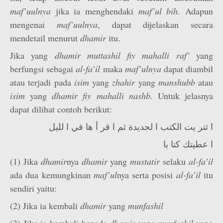
maf’uulnya
jika ia menghendaki
maf’­ul bih
. Adapun
mengenai
maf’uulnya
, dapat dijelaskan secara
mendetail menurut
dhamir
itu.
Jika yang
dhamir muttashil fiy mahalli raf’
yang
berfungsi sebagai
al-fa’il
maka
maf’­ulnya
dapat diambil
atau terjadi pada
isim
yang
zhahir
yang
manshubb
atau
isim
yang
dhamir fiy mahalli nashb
. Untuk jelasnya
dapat dilihat contoh berikut:
ا ثتر يت الكتب ا لجديدة ثم ا قر أ ها في ا لليل
ا عطيتك كتا با
(1) Jika
dhamir
nya
dhamir
yang
mustatir
selaku
al-fa’il
ada dua kemungkinan
maf’­ul
nya serta posisi
al-fa’il
itu
sendiri yaitu:
(2) Jika ia kembali
dhamir
yang
munfashil