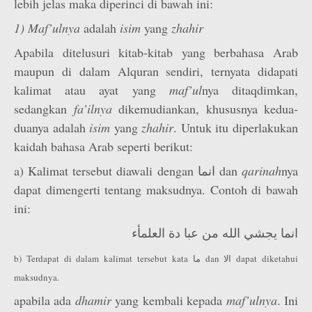
lebih jelas maka diperinci di bawah ini:
1) Maf’ulnya
adalah
isim
yang
zhahir
Apabila ditelusuri kitab-kitab yang berbahasa Arab
maupun di dalam Alquran sendiri, ternyata didapati
kalimat atau ayat yang
maf’ul
nya ditaqdimkan,
sedangkan
fa’ilnya
dikemudiankan, khususnya kedua-
duanya adalah
isim
yang
zhahir
. Untuk itu diperlakukan
kaidah bahasa Arab seperti berikut:
a) Kalimat tersebut diawali dengan انما dan
qarinah
nya
dapat dimengerti tentang maksudnya. Contoh di bawah
ini:
انما يجشي الله من عبا دة العلمأء
b) Terdapat di dalam kalimat tersebut kata ما dan الا dapat diketahui
maksudnya.
apabila ada
dhamir
yang kembali kepada
maf’ulnya
. Ini