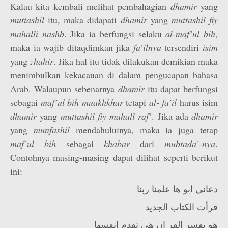
Kalau kita kembali melihat pembahagian
dhamir
yang
muttashil
itu, maka didapati
dhamir
yang
muttashil fiy
mahalli nashb
. Jika ia berfungsi selaku
al-maf’ul bih
,
maka ia wajib ditaqdimkan jika
fa’ilnya
tersendiri
isim
yang
zhahir
. Jika hal itu tidak dilakukan demikian maka
menimbulkan kekacauan di dalam pengucapan bahasa
Arab. Walaupun sebenarnya
dhamir
itu dapat berfungsi
sebagai
maf’ul bih muakhkhar
tetapi
al- fa’il
harus isim
dhamir
yang
muttashil fiy mahall raf’
. Jika ada
dhamir
yang
munfashil
mendahuluinya, maka ia juga tetap
maf’ul
bih
sebagai
khabar
dari
mubtada’-nya
.
Contohnya masing-masing dapat dilihat seperti berikut
ini:
دعاني ابو ها علمنا ربنا
قرأت الكتاب الجديد
هو يفسر القر ان هي تقدم انفسها