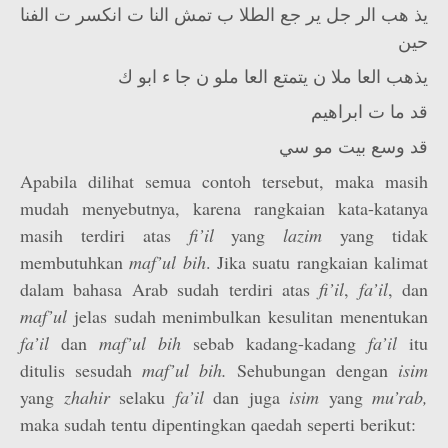
يذ هب الر جل ير جع الطلا ب تمش النا ت انكسر ت الفنا
حين
يذهب العا ملا ن يتمتع العا ملو ن جا ء ابو ك
قد ما ت ابراهيم
قد وسع بيت مو سي
Apabila dilihat semua contoh tersebut, maka masih
mudah menyebutnya, karena rangkaian kata-katanya
masih terdiri atas
fi’il
yang
lazim
yang tidak
membutuhkan
maf’ul bih
. Jika suatu rangkaian kalimat
dalam bahasa Arab sudah terdiri atas
fi’il
,
fa’il
, dan
maf’ul
jelas sudah menimbulkan kesulitan menentukan
fa’il
dan
maf’ul bih
sebab kadang-kadang
fa’il
itu
ditulis sesudah
maf’­ul bih.
Sehubungan dengan
isim
yang
zhahir
selaku
fa’il
dan juga
isim
yang
mu’rab,
maka sudah tentu dipentingkan qaedah seperti berikut: