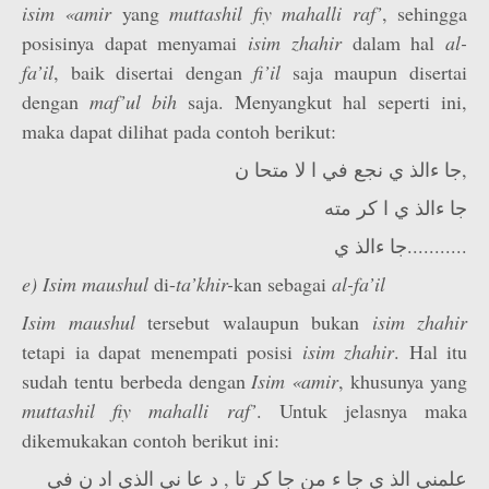
isim «amir
yang
muttashil fiy mahalli raf’
, sehingga
posisinya dapat menyamai
isim zhahir
dalam hal
al-
fa’il
, baik disertai dengan
fi’il
saja maupun disertai
dengan
maf’­ul bih
saja. Menyangkut hal seperti ini,
maka dapat dilihat pada contoh berikut:
جا ءالذ ي نجع في ا لا متحا ن,
جا ءالذ ي ا كر مته
جا ءالذ ي...........
e)
Isim maush­ul
di-
ta’khir-
kan sebagai
al-fa’il
Isim maushul
tersebut walaupun bukan
isim zhahir
tetapi ia dapat menempati posisi
isim zhahir
. Hal itu
sudah tentu berbeda dengan
Isim «amir
, khusunya yang
muttashil fiy mahalli raf’
. Untuk jelasnya maka
dikemukakan contoh berikut ini:
علمني الذ ي جا ء من جا كر تا , د عا ني الذي اد ن في