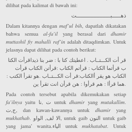
dilihat pada kalimat di bawah ini:
ذهــــــبـــــــــــــــــــــــت
Dalam kitannya dengan
maf’­ul bih
, dapatlah dikatakan
bahwa semua
al-fa’il
yang berasal dari
dhamir
muttashil fiy mahalli
raf’in
adalah ditaqdimkan. Untuk
jelasnya dapat dilihat pada contoh berikut:
قر أت الكـــتــاب . اعطيتك كتا با : ضر بنا ذيداقرأت الكتا
ب قرأتما الكتاب : قرأتم الكتاب :قرأتن الكتاب قرأت
الكتاب هو يقر أالكتاب:قر أت الكـــتــاب .هو تقرأ الكتب :
هما قرأا : هم قرأوا : هن قرأن انت تقرأ ين.
Pada contoh tersebut apabila dikemukakan setiap
fa’ilnya
yaitu ت ,نا untuk
dhamir
yang
mutakallim
.
ج,ت, dan kawan-kawannya untuk
dhamir
yang
mukhathab
. الا لف, الواو, untuk gaib النون untuk gaib
yang jama’ wanita.الياء untuk
mukhatabat
. Untuk