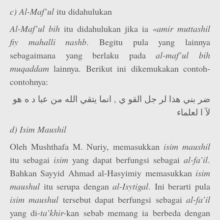
c) Al-Maf’­ul
itu didahulukan
Al-Maf’­ul bih
itu didahulukan jika ia
«amir muttashil
fiy mahalli nashb
. Begitu pula yang lainnya
sebagaimana yang berlaku pada
al-maf’­ul bih
muqaddam
lainnya. Berikut ini dikemukakan contoh-
contohnya:
ضر بني هذا لر جل القو ي , انما يتقي الله من عبا د ه هو
لآ ا لعلماء
d) Isim Maushil
Oleh Mushthafa M. Nuriy, memasukkan
isim maushil
itu sebagai
isim
yang dapat berfungsi sebagai
al-fa’il
.
Bahkan Sayyid Ahmad al-Hasyimiy memasukkan
isim
maush­ul
itu serupa dengan
al-Isytigal
. Ini berarti pula
isim maushul
tersebut dapat berfungsi sebagai
al-fa’il
yang di-
ta’khir-
kan sebab memang ia berbeda dengan