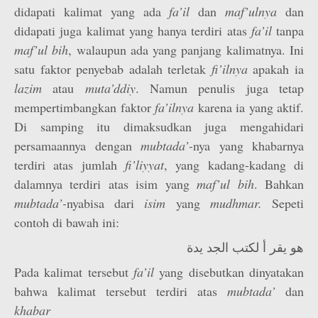
didapati kalimat yang ada
fa’il
dan
maf’ulnya
dan
didapati juga kalimat yang hanya terdiri atas
fa’il
tanpa
maf’ul bih
, walaupun ada yang panjang kalimatnya. Ini
satu faktor penyebab adalah terletak
fi’ilnya
apakah ia
lazim
atau
muta’ddiy
. Namun penulis juga tetap
mempertimbangkan faktor
fa’ilnya
karena ia yang aktif.
Di samping itu dimaksudkan juga mengahidari
persamaannya dengan
mubtada’-
nya yang khabarnya
terdiri atas jumlah
fi’liyyat
, yang kadang-kadang di
dalamnya terdiri atas isim yang
maf’ul bih
. Bahkan
mubtada’-
nyabisa dari
isim
yang
mudhmar.
Sepeti
contoh di bawah ini:
هو يقر أ لكتب الجد يدة
Pada kalimat tersebut
fa’il
yang disebutkan dinyatakan
bahwa kalimat tersebut terdiri atas
mubtada’
dan
khabar