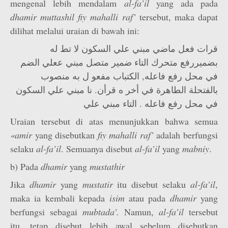
mengenal lebih mendalam
al-fa’il
yang ada pada
dhamir muttashil fiy mahalli raf’
tersebut, maka dapat
dilihat melalui uraian di bawah ini:
قرات فعل ماضي مبني علي السكون لا تط له
بضميررفع متحرك التاء ضمير متصل مبني ععلي الضم
في محل رفع فاعله, الكتباب مفعو ل به منصوب
بالفتحلة الطاهرة في أخر ه قرأن. نا مبني علي السكون
في محل رفع فاعله . التاء مبني علي
Uraian tersebut di atas menunjukkan bahwa semua
«amir
yang disebutkan
fiy mahalli raf’
adalah berfungsi
selaku
al-fa’il
. Semuanya disebut
al-fa’il
yang
mabniy
.
b) Pada
dhamir
yang
mustathir
Jika
dhamir
yang
mustatir
itu disebut selaku
al-fa’il
,
maka ia kembali kepada
isim
atau pada
dhamir
yang
berfungsi sebagai
mubtada’.
Namun,
al-fa’il
tersebut
itu, tetap disebut lebih awal sebelum disebutkan