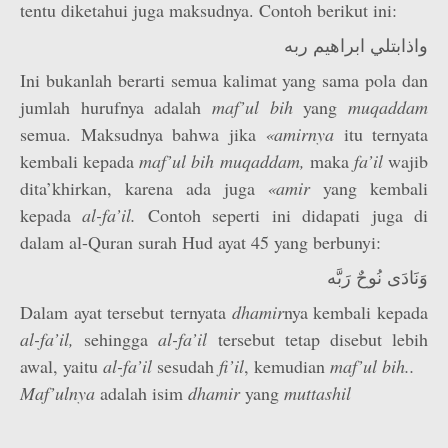
tentu diketahui juga maksudnya. Contoh berikut ini:
واذابتلي ابراهيم ربه
Ini bukanlah berarti semua kalimat yang sama pola dan
jumlah hurufnya adalah
maf’ul
bih
yang
muqaddam
semua. Maksudnya bahwa jika
«amirnya
itu ternyata
kembali kepada
maf’ul
bih
muqaddam,
maka
fa’il
wajib
dita’khirkan, karena ada juga
«amir
yang kembali
kepada
al-fa’il.
Contoh seperti ini didapati juga di
dalam al-Quran surah Hud ayat 45 yang berbunyi:
وَنَادَى نُوحٌ رَبَّه
Dalam ayat tersebut ternyata
dhamir
nya kembali kepada
al-fa’il,
sehingga
al-fa’il
tersebut tetap disebut lebih
awal, yaitu
al-fa’il
sesudah
fi’il
, kemudian
maf’ul
bih..
Maf’ulnya
adalah isim
dhamir
yang
muttashil