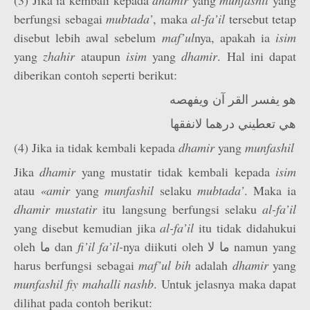
(3) Jika ia kembali kepada
dhamir
yang
munfashil
yang
berfungsi sebagai
mubtada’
, maka
al-fa’il
tersebut tetap
disebut lebih awal sebelum
maf’­ul
nya, apakah ia
isim
yang
zhahir
ataupun
isim
yang
dhamir
. Hal ini dapat
diberikan contoh seperti berikut:
هو يفسر القر آن ويفهصه
هي تعطيني درهما لانفقها
(4) Jika ia tidak kembali kepada
dhamir
yang
munfashil
Jika
dhamir
yang mustatir tidak kembali kepada
isim
atau
«amir
yang
munfashil
selaku
mubtada’
. Maka ia
dhamir mustatir
itu langsung berfungsi selaku
al-fa’il
yang disebut kemudian jika
al-fa’il
itu tidak didahukui
oleh ما dan
fi’il fa’il-
nya diikuti oleh ما لا namun yang
harus berfungsi sebagai
maf’­ul bih
adalah
dhamir
yang
munfashil fiy mahalli nashb
. Untuk jelasnya maka dapat
dilihat pada contoh berikut: