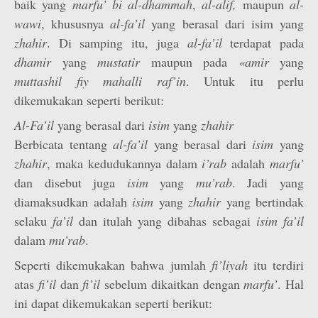
baik yang
marfu’ bi al-dhammah
,
al-alif,
maupun
al-
wawi
, khususnya
al-fa’il
yang berasal dari isim yang
zhahir
. Di samping itu, juga
al-fa’il
terdapat pada
dhamir
yang
mustatir
maupun pada
«amir
yang
muttashil fiy mahalli raf’in
. Untuk itu perlu
dikemukakan seperti berikut:
Al-Fa’il
yang berasal dari
isim
yang
zhahir
Berbicata tentang
al-fa’il
yang berasal dari
isim
yang
zhahir
, maka kedudukannya dalam
i’rab
adalah
marf­u’
dan disebut juga
isim
yang
mu’rab
. Jadi yang
diamaksudkan adalah
isim
yang
zhahir
yang bertindak
selaku
fa’il
dan itulah yang dibahas sebagai
isim fa’il
dalam
mu’rab
.
Seperti dikemukakan bahwa jumlah
fi’liyah
itu terdiri
atas
fi’il
dan
fi’il
sebelum dikaitkan dengan
marf­u’
. Hal
ini dapat dikemukakan seperti berikut: