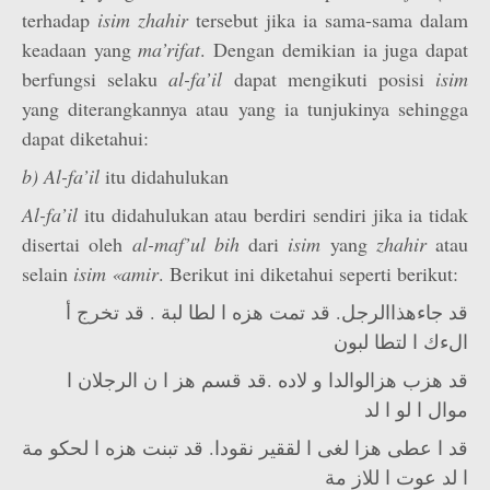
terhadap
isim zhahir
tersebut jika ia sama-sama dalam
keadaan yang
ma’rifat
. Dengan demikian ia juga dapat
berfungsi selaku
al-fa’il
dapat mengikuti posisi
isim
yang diterangkannya atau yang ia tunjukinya sehingga
dapat diketahui:
b) Al-fa’il
itu didahulukan
Al-fa’il
itu didahulukan atau berdiri sendiri jika ia tidak
disertai oleh
al-maf’­ul bih
dari
isim
yang
zhahir
atau
selain
isim «amir
. Berikut ini diketahui seperti berikut:
قد جاءهذاالرجل. قد تمت هزه ا لطا لبة . قد تخرج أ
الءك ا لتطا لبون
قد هزب هزالوالدا و لاده .قد قسم هز ا ن الرجلان ا
موال ا لو ا لد
قد ا عطى هزا لغى ا لققير نقودا. قد تبنت هزه ا لحكو مة
ا لد عوت ا للاز مة