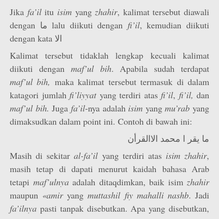
Jika
fa’il
itu
isim
yang
zhahir
, kalimat tersebut diawali
dengan ما lalu diikuti dengan
fi’il
, kemudian diikuti
dengan kata الا
Kalimat tersebut tidaklah lengkap kecuali kalimat
diikuti dengan
maf’­ul bih
. Apabila sudah terdapat
maf’ul
bih,
maka kalimat tersebut termasuk di dalam
katagori jumlah
fi’liyyat
yang terdiri atas
fi’il
,
fi’il,
dan
maf’­ul bih.
Juga
fa’il
-nya adalah
isim
yang
mu’rab
yang
dimaksudkan dalam point ini. Contoh di bawah ini:
ما يقر ا محمد الاالقرأن
Masih di sekitar
al-fa’il
yang terdiri atas
isim zhahir
,
masih tetap di dapati menurut kaidah bahasa Arab
tetapi
maf’ulnya
adalah ditaqdimkan, baik isim
zhahir
maupun
«amir
yang
muttashil
fiy
mahalli
nashb
. Jadi
fa’ilnya
pasti tanpak disebutkan. Apa yang disebutkan,