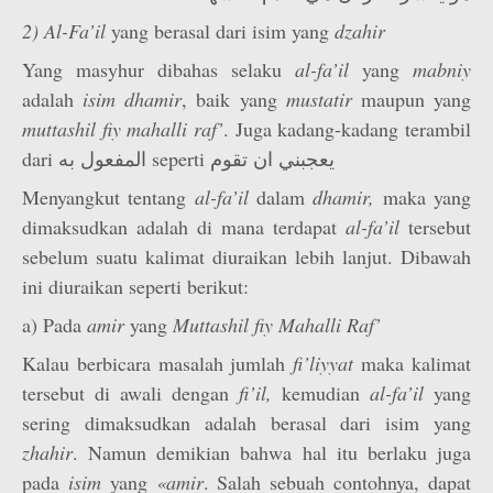
2) Al-Fa’il
yang berasal dari isim yang
dzahir
Yang masyhur dibahas selaku
al-fa’il
yang
mabniy
adalah
isim
dhamir
, baik yang
mustatir
maupun yang
muttashil fiy mahalli
raf’
. Juga kadang-kadang terambil
dari المفعول به seperti يعجبني ان تقوم
Menyangkut tentang
al-fa’il
dalam
dhamir,
maka yang
dimaksudkan adalah di mana terdapat
al-fa’il
tersebut
sebelum suatu kalimat diuraikan lebih lanjut. Dibawah
ini diuraikan seperti berikut:
a) Pada
amir
yang
Muttashil fiy Mahalli Raf’
Kalau berbicara masalah jumlah
fi’liyyat
maka kalimat
tersebut di awali dengan
fi’il,
kemudian
al-fa’il
yang
sering dimaksudkan adalah berasal dari isim yang
zhahir
. Namun demikian bahwa hal itu berlaku juga
pada
isim
yang
«amir
. Salah sebuah contohnya, dapat