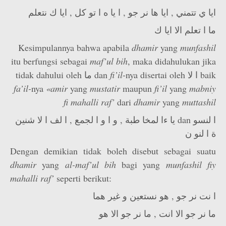
ايا ي تتمني , ايا ها نر جو , ا يا ه ا تو كل , ايا ك نتعلم
ما ا تعلم الا ايا ك
Kesimpulannya bahwa apabila
dhamir
yang
munfashil
itu berfungsi sebagai
maf’­ul bih
, maka didahulukan jika
tidak dahului oleh ما dan
fi’il
-nya disertai oleh ا لا baik
fa’il-
nya
«amir
yang
mustatir
maupun
fi’il
yang
mabniy
fi mahalli raf’
dari
dhamir
yang
muttashil
يا ءا لمخا طبة , و ا و ا لجمع , ا لف ا لا شنين dan ا لنسو
ة ا لنو ن
Dengan demikian tidak boleh disebut sebagai suatu
dhamir
yang
al-maf’­ul bih
bagi yang
munfashil fiy
mahalli raf’
seperti berikut:
ا نت نر جو , هو نستعين و غير هما
ما نر جو الا انت , ما نر جو الا هو