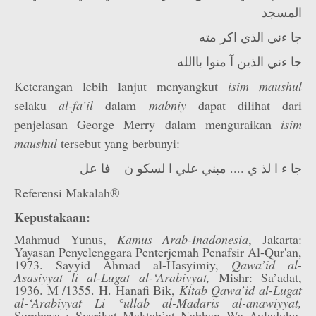
المسجد
جا ءني الذي اكر مته
جا ءني الذين آ منوا باالله
Keterangan lebih lanjut menyangkut
isim maush­ul
selaku
al-fa’il
dalam
mabniy
dapat dilihat dari
penjelasan George Merry dalam menguraikan
isim
maushul
tersebut yang berbunyi:
جا ء ا لذ ي .... مبني علي ا لسكو ن _ فا عل
Referensi Makalah®
Kepustakaan:
Mahmud Yunus,
Kamus Arab-Inadonesia
, Jakarta:
Yayasan Penyelenggara Penterjemah Penafsir Al-Qur'an,
1973. Sayyid Ahmad al-Hasyimiy,
Qawa’id al-
Asasiyyat li al-Lugat al-‘Arabiyyat,
Mishr: Sa’adat,
1936. M /1355. H. Hanafi Bik,
Kitab Qawa’id al-Lugat
al-‘Arabiyyat Li °ullab al-Madaris al-anawiyyat,
Surabaya : Syarikat Maktab’at Nabhan Wa Auladuhu,