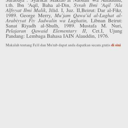
t.th. Ibn ‘Aqil, Baha al-Din,
Syrah Ibni ‘Aqil ‘Ala
Alfiyyat Ibni Malik
, Jilid. I, Juz. II,Beirut: Dar al-Fikr,
1989. George Merry,
Mu’jam Qawa’id al-Lughat al-
Arabiyyat Fiy
Jadwalin wa Lughatin,
Libnan Beirut:
Sanat Riyadh al-Shulh, 1989. Mustafa M. Nuri,
Pelajaran Qawaid Elementary II
, Cet.I, Ujung
Pandang: Lembaga Bahasa IAIN Alauddin, 1976.
di sini
Makalah tentang Fa'il dan Mu'rab dapat anda dapatkan secara gratis