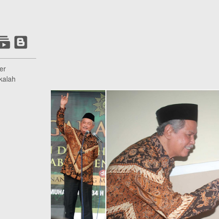
er
kalah