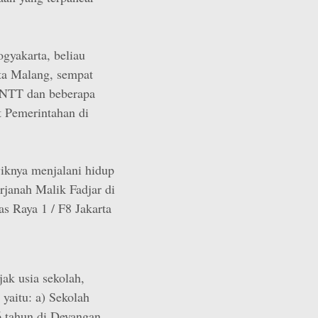
ogyakarta, beliau
ta Malang, sempat
 NTT dan beberapa
t Pemerintahan di
yiknya menjalani hidup
rjanah Malik Fadjar di
s Raya 1 / F8 Jakarta
ak usia sekolah,
yaitu: a) Sekolah
6 tahun di Deyangan