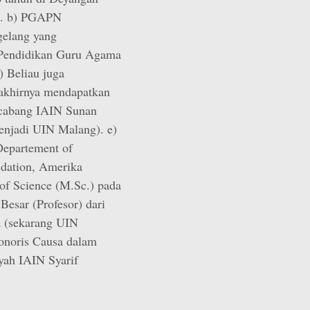
52. b) PGAPN
gelang yang
(Pendidikan Guru Agama
) Beliau juga
 akhirnya mendapatkan
h cabang IAIN Sunan
enjadi UIN Malang). e)
 Departement of
dation, Amerika
of Science (M.Sc.) pada
Besar (Profesor) dari
a (sekarang UIN
onoris Causa dalam
yah IAIN Syarif