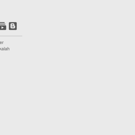
er
kalah