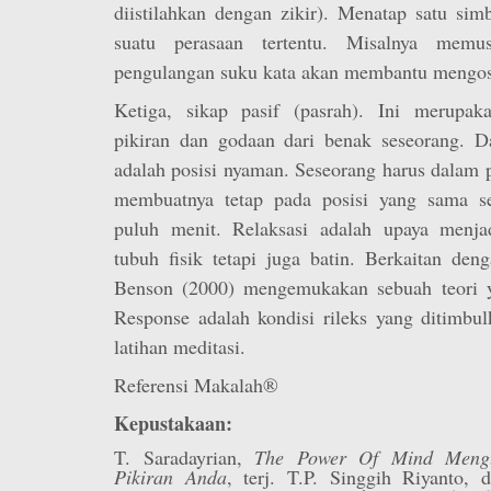
diistilahkan dengan zikir). Menatap satu sim
suatu perasaan tertentu. Misalnya memus
pengulangan suku kata akan membantu mengos
Ketiga, sikap pasif (pasrah). Ini merupa
pikiran dan godaan dari benak seseorang. 
adalah posisi nyaman. Seseorang harus dalam 
membuatnya tetap pada posisi yang sama se
puluh menit. Relaksasi adalah upaya menja
tubuh fisik tetapi juga batin. Berkaitan den
Benson (2000) mengemukakan sebuah teori y
Response adalah kondisi rileks yang ditimbul
latihan meditasi.
Referensi Makalah®
Kepustakaan:
T. Saradayrian,
The Power Of Mind Mengu
Pikiran Anda
, terj. T.P. Singgih Riyanto, d