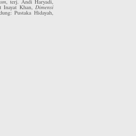
ism
, terj. Andi Haryadi,
t Inayat Khan,
Dimensi
ndung: Pustaka Hidayah,