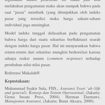
melakukan pengamatan maka akan nampak bahwa pada
saat “pasar” membaik (yang ditunjukkan oleh indeks
pasar yang tersedia) maka harga saham-saham
individual juga meningkat.
Model indeks tunggal didasarkan pada pengamatan
bahwa harga dari suatu sekuritas berfluktuasi searah
dengan indeks harga pasar. Hal ini menyarankan bahwa
return-return dari sekuritas mungkin berkorelasi karena
adanya reaksi umum (
common response
) terhadap
perubahan nilai-nilai pasar.
Referensi Makalah®
Kepustakaan:
Muhammad Syakir Sula, FIIS.,
Asuransi Syari ’ah (life
and general): Konsep dan Sistem Operasional
, (Jakarta:
Gema Insani Press, 2004). Herman Darmawi,
Manajemen Asuransi
, (Jakarta: Bumi Aksara, 2000).