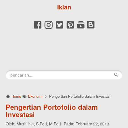
Iklan
Home
Ekonomi
Pengertian Portofolio dalam Investasi
Pengertian Portofolio dalam
Investasi
Oleh:
Mushlihin, S.Pd.I, M.Pd.I
Pada:
February 22, 2013