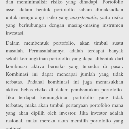
dan meminimalisir risiko yang dihadapi. Portofolio
asset dalam bentuk portofolio saham dimaksudkan
untuk mengurangi risiko yang
unsystematic
, yaitu risiko
yang berhubungan dengan masing-masing instrumen
investasi.
Dalam membentuk portofolio, akan timbul suatu
masalah. Permasalahannya adalah terdapat banyak
sekali kemungkinan portofolio yang dapat dibentuk dari
kombinasi aktiva berisiko yang tersedia di pasar.
Kombinasi ini dapat mencapai jumlah yang tidak
terbatas. Padahal kombinasi ini juga memasukkan
aktiva bebas risiko di dalam pembentukan portofolio.
Jika terdapat kemungkinan portofolio yang tidak
terbatas, maka akan timbul pertanyaan portofolio mana
yang akan dipilih oleh investor. Jika investor adalah
rasional, maka mereka akan memilih portofolio yang
optimal.