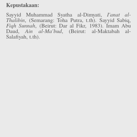
Kepustakaan:
Sayyid Muhammad Syatha al-Dimyati,
I'anat al-
Thalibin
, (Semarang: Toha Putra, t.th). Sayyid Sabiq,
Fiqh Sunnah
, (Beirut: Dar al Fikr, 1983). Imam Abu
Daud,
Ain al-Ma’bud
, (Beirut: al-Maktabah al-
Salafiyah, t.th).