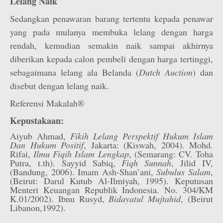
Lelang Naik
Sedangkan penawaran barang tertentu kepada penawar
yang pada mulanya membuka lelang dengan harga
rendah, kemudian semakin naik sampai akhirnya
diberikan kepada calon pembeli dengan harga tertinggi,
sebagaimana lelang ala Belanda (
Dutch Auction
) dan
disebut dengan lelang naik.
Referensi Makalah®
Kepustakaan:
Aiyub Ahmad,
Fikih Lelang Perspektif Hukum Islam
Dan Hukum Positif
, Jakarta: (Kiswah, 2004). Mohd.
Rifai,
Ilmu Fiqih Islam Lengkap
, (Semarang: CV. Toha
Putra, t.th). Sayyid Sabiq,
Fiqh Sunnah
, Jilid IV,
(Bandung, 2006). Imam Ash-Shan’ani,
Subulus Salam
,
(Beirut: Darul Kutub Al-Ilmiyah, 1995). Keputusan
Menteri Keuangan Republik Indonesia. No. 304/KM
K.01/2002). Ibnu Rusyd,
Bidayatul Mujtahid
, (Beirut
Libanon,1992).