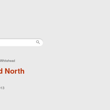
h Whitehead
d North
013