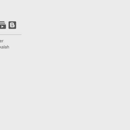
er
kalah