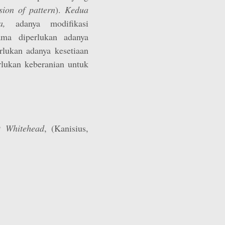
sion of pattern
).
Kedua
a,
adanya modifikasi
ma diperlukan adanya
rlukan adanya kesetiaan
erlukan keberanian untuk
t Whitehead
, (Kanisius,