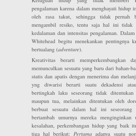
pengalaman karena dalam menghayati hidup ini
oleh rasa takut, sehingga tidak pernah b
mengambil resiko, tentu saja hal ini tida
kedalaman dan intensitas pengalaman. Dalam 
Whitehead begitu menekankan pentingnya kr
bertualang (
adventure
).
Kreativitas berarti memperkembangkan 
memunculkan sesuatu yang baru dari bahan-ba
statis dan apatis dengan menerima dan melanju
yng diwarisi berarti suatu dekadensi at
bertingkah laku seseorang tidak ditentuka
maupun tua, melainkan ditentukan oleh doro
berbuat sesuatu dalam hal ini seseorang
bertambah umurnya mereka menginginkan u
kesalahan, perkembangan hidup yang baik i
tiga hal berikut:
Pertama
adanya suatu nor