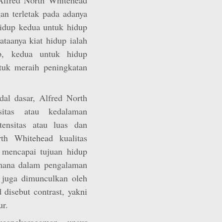
an terletak pada adanya
idup kedua untuk hidup
ataanya kiat hidup ialah
p, kedua untuk hidup
uk meraih peningkatan
al dasar, Alfred North
sitas atau kedalaman
ensitas atau luas dan
th Whitehead kualitas
mencapai tujuan hidup
imana dalam pengalaman
n juga dimunculkan oleh
disebut contrast, yakni
ur.
eanekaragaman unsur