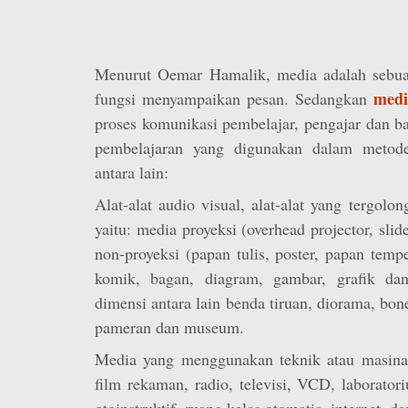
Menurut Oemar Hamalik, media adalah sebua
medi
fungsi menyampaikan pesan. Sedangkan
proses komunikasi pembelajar, pengajar dan b
pembelajaran yang digunakan dalam metod
antara lain:
Alat-alat audio visual, alat-alat yang tergolo
yaitu: media proyeksi (overhead projector, sli
non-proyeksi (papan tulis, poster, papan tempe
komik, bagan, diagram, gambar, grafik dan 
dimensi antara lain benda tiruan, diorama, bon
pameran dan museum.
Media yang menggunakan teknik atau masinal, 
film rekaman, radio, televisi, VCD, laborator
otoinstruktif, ruang kelas otomatis, internet, d