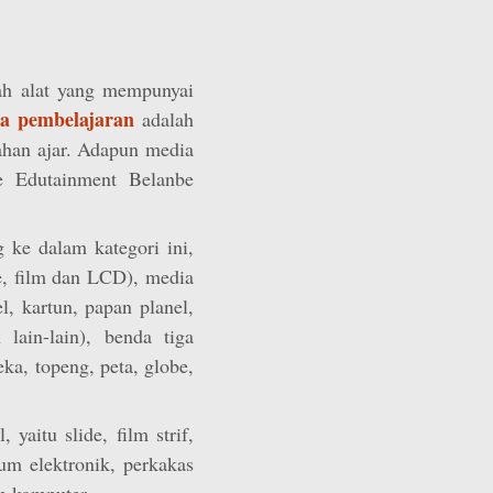
h alat yang mempunyai
a pembelajaran
adalah
ahan ajar. Adapun media
e Edutainment Belanbe
ng ke dalam kategori ini,
de, film dan LCD), media
l, kartun, papan planel,
lain-lain), benda tiga
eka, topeng, peta, globe,
yaitu slide, film strif,
ium elektronik, perkakas
an komputer.