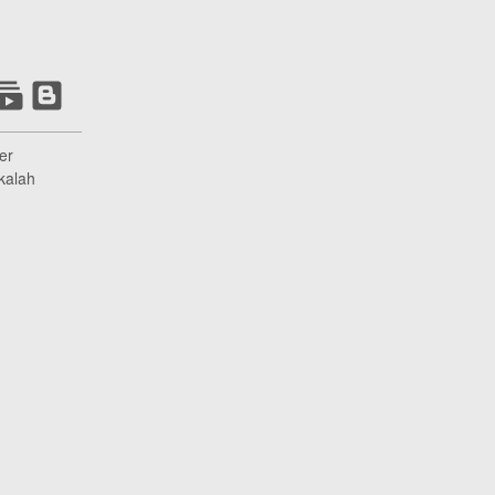
er
kalah