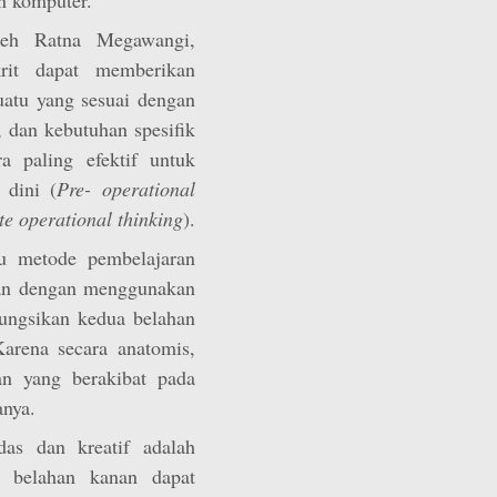
leh Ratna Megawangi,
krit dapat memberikan
atu yang sesuai dengan
 dan kebutuhan spesifik
a paling efektif untuk
dini (
Pre- operational
te operational thinking
).
u metode pembelajaran
nan dengan menggunakan
ungsikan kedua belahan
arena secara anatomis,
an yang berakibat pada
anya.
as dan kreatif adalah
 belahan kanan dapat