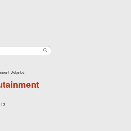
nment Belanbe
utainment
013