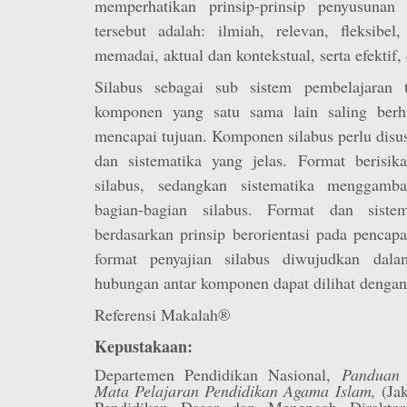
memperhatikan prinsip-prinsip penyusunan si
tersebut adalah: ilmiah, relevan, fleksibel,
memadai, aktual dan kontekstual, serta efektif, 
Silabus sebagai sub sistem pembelajaran t
komponen yang satu sama lain saling ber
mencapai tujuan. Komponen silabus perlu disu
dan sistematika yang jelas. Format berisika
silabus, sedangkan sistematika menggamba
bagian-bagian silabus. Format dan sistem
berdasarkan prinsip berorientasi pada pencap
format penyajian silabus diwujudkan dal
hubungan antar komponen dapat dilihat dengan 
Referensi Makalah®
Kepustakaan:
Departemen Pendidikan Nasional,
Panduan 
Mata Pelajaran Pendidikan Agama Islam,
(Jak
Pendidikan Dasar dan Menengah Direktor