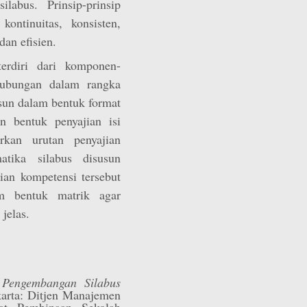
labus. Prinsip-prinsip
 kontinuitas, konsisten,
dan efisien.
erdiri dari komponen-
hubungan dalam rangka
sun dalam bentuk format
n bentuk penyajian isi
rkan urutan penyajian
atika silabus disusun
aian kompetensi tersebut
am bentuk matrik agar
jelas.
Pengembangan Silabus
arta: Ditjen Manajemen
at Pembinaan Sekolah