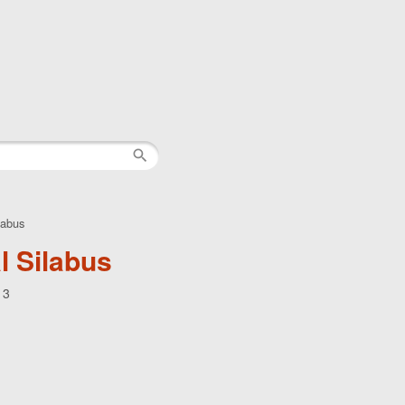
labus
l Silabus
13