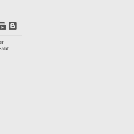
er
kalah