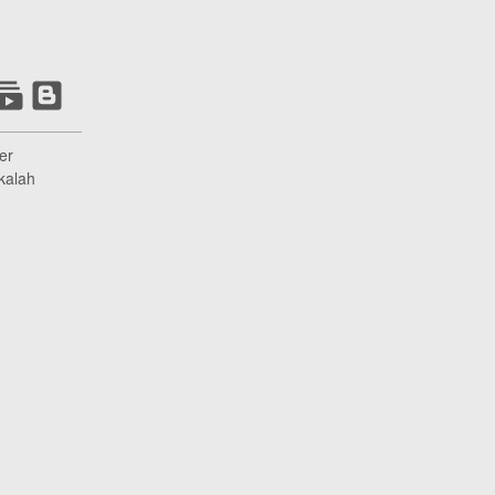
er
kalah