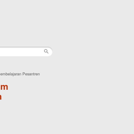
embelajaran Pesantren
am
n