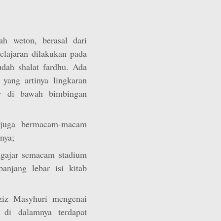
ah weton, berasal dari
elajaran dilakukan pada
udah shalat fardhu. Ada
yang artinya lingkaran
ar di bawah bimbingan
 juga bermacam-macam
nya;
ngajar semacam stadium
njang lebar isi kitab
ziz Masyhuri mengenai
 di dalamnya terdapat