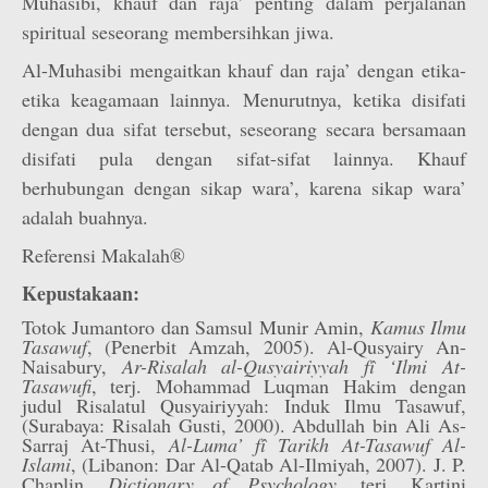
Muhasibi, khauf dan raja’ penting dalam perjalanan
spiritual seseorang membersihkan jiwa.
Al-Muhasibi mengaitkan khauf dan raja’ dengan etika-
etika keagamaan lainnya. Menurutnya, ketika disifati
dengan dua sifat tersebut, seseorang secara bersamaan
disifati pula dengan sifat-sifat lainnya. Khauf
berhubungan dengan sikap wara’, karena sikap wara’
adalah buahnya.
Referensi Makalah®
Kepustakaan:
Totok Jumantoro dan Samsul Munir Amin,
Kamus Ilmu
Tasawuf
, (Penerbit Amzah, 2005). Al-Qusyairy An-
Naisabury,
Ar-Risalah al-Qusyairiyyah fî ‘Ilmi At-
Tasawufi
, terj. Mohammad Luqman Hakim dengan
judul Risalatul Qusyairiyyah: Induk Ilmu Tasawuf,
(Surabaya: Risalah Gusti, 2000). Abdullah bin Ali As-
Sarraj At-Thusi,
Al-Luma’ fî Tarikh At-Tasawuf Al-
Islami
, (Libanon: Dar Al-Qatab Al-Ilmiyah, 2007). J. P.
Chaplin,
Dictionary of Psychology
, terj. Kartini