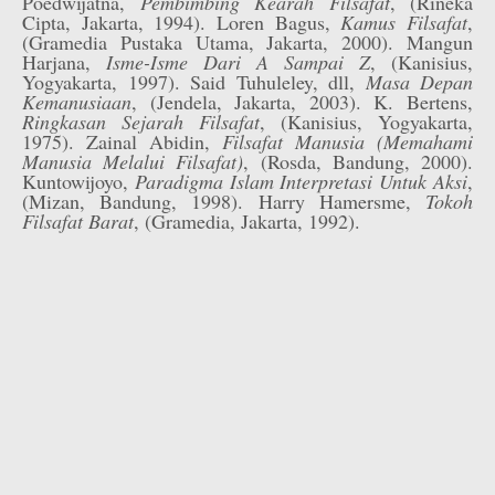
Poedwijatna,
Pembimbing Kearah Filsafat
, (Rineka
Cipta, Jakarta, 1994). Loren Bagus,
Kamus Filsafat
,
(Gramedia Pustaka Utama, Jakarta, 2000). Mangun
Harjana,
Isme-Isme Dari A Sampai Z
, (Kanisius,
Yogyakarta, 1997). Said Tuhuleley, dll,
Masa Depan
Kemanusiaan
, (Jendela, Jakarta, 2003). K. Bertens,
Ringkasan Sejarah Filsafat
, (Kanisius, Yogyakarta,
1975). Zainal Abidin,
Filsafat Manusia (Memahami
Manusia Melalui Filsafat)
, (Rosda, Bandung, 2000).
Kuntowijoyo,
Paradigma Islam Interpretasi Untuk Aksi
,
(Mizan, Bandung, 1998). Harry Hamersme,
Tokoh
Filsafat Barat
, (Gramedia, Jakarta, 1992).