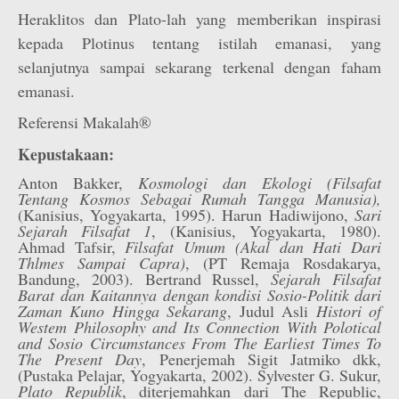
Heraklitos dan Plato-lah yang memberikan inspirasi
kepada Plotinus tentang istilah emanasi, yang
selanjutnya sampai sekarang terkenal dengan faham
emanasi.
Referensi Makalah®
Kepustakaan:
Anton Bakker,
Kosmologi dan Ekologi (Filsafat
Tentang Kosmos Sebagai Rumah Tangga Manusia),
(Kanisius, Yogyakarta, 1995). Harun Hadiwijono,
Sari
Sejarah Filsafat 1
, (Kanisius, Yogyakarta, 1980).
Ahmad Tafsir,
Filsafat Umum (Akal dan Hati Dari
Thlmes Sampai Capra)
, (PT Remaja Rosdakarya,
Bandung, 2003). Bertrand Russel,
Sejarah Filsafat
Barat dan Kaitannya dengan kondisi Sosio-Politik dari
Zaman Kuno Hingga Sekarang
, Judul Asli
Histori of
Westem Philosophy and Its Connection With Polotical
and Sosio Circumstances From The Earliest Times To
The Present Day
, Penerjemah Sigit Jatmiko dkk,
(Pustaka Pelajar, Yogyakarta, 2002). Sylvester G. Sukur,
Plato Republik
, diterjemahkan dari The Republic,