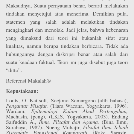
Maksudnya, Suatu pernyataan benar, berarti melakukan
tindakan menyetujui atau menerima. Demikian pula,
statemen yang salah adalah melakukan tindakan
mengingkari dan menolak. Jadi jelas, bahwa kebenaran
yang dimaksud dari teori ini bukanlah sifat atau
kualitas, namun berupa tindakan berbicara. Tidak ada
hubungannya dengan diskripsi benar atau salah dari
suatu keadaan faktual. Teori ini juga disebut juga teori
“ditto”.
Referensi Makalah®
Kepustakaan:
Louis, O. Kattsoff, Soejono Somargono (alih bahasa),
Pengantar Filsafat,
(Tiara Wacana, Yogyakarta, 1996).
Wardani,
Epitemologi Kalam Abad Pertengahan,
Machasin, (peng), (LKIS, Yogyakarta, 2003). Endang
Saifuddin A.,
Ilmu, Filsafat dan Agama,
(Bina Ilmu,
Surabaya, 1987). Noeng Muhājir,
Filsafat Ilmu Telaah
Sistematis Fungsional Komparatii
(Rake Sarasin,