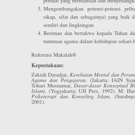
pribadi yang bermanfaat dan menyenangk
Mengembangakan potensi-potensi prib
sikap, sifat dan sebagainya) yang baik 
sendiri dan lingkungan.
Beriman dan bertakwa kepada Tuhan da
tuntunan agama dalam kehidupan sehari-h
Referensi Makalah®
Kepustakaan:
Zakiah Daradjat,
Kesehatan Mental dan Peran
Agama dan Pengajaran,
(Jakarta: IAIN Syar
Tohari Musnamar,
Dasar-dasar Konseptual B
Islami,
(Yogyakarta: UII Pres, 1992). M. Ha
Psikoterapi dan Konseling Islam,
(Surabay
2001).