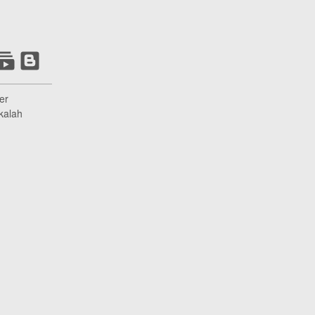
er
kalah