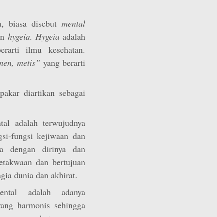
a, biasa disebut
mental
an
hygeia. Hygeia
adalah
arti ilmu kesehatan.
men, metis”
yang berarti
pakar diartikan sebagai
tal adalah terwujudnya
si-fungsi kejiwaan dan
ia dengan dirinya dan
etakwaan dan bertujuan
ia dunia dan akhirat.
ental adalah adanya
yang harmonis sehingga