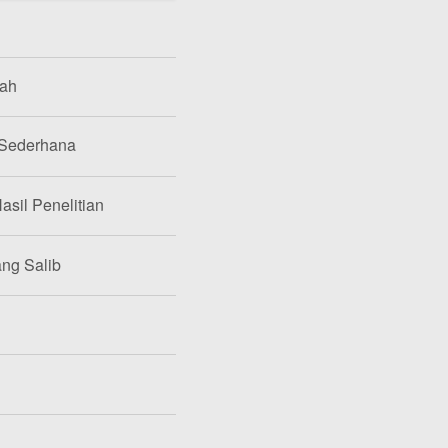
lah
 Sederhana
asil Penelitian
ang Salib