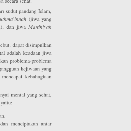
 secara sehat.
i sudut pandang Islam,
uthma’innah
(jiwa yang
i), dan jiwa
Mardhiyah
sebut, dapat disimpulkan
al adalah keadaan jiwa
kan problema-problema
 gangguan kejiwaan yang
 mencapai kebahagiaan
nyai mental yang sehat,
yaitu:
an.
dan menciptakan antar