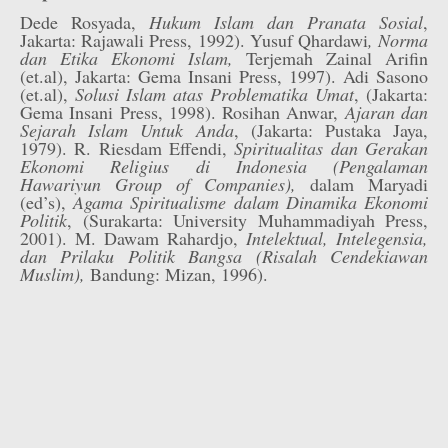
Dede Rosyada,
Hukum Islam dan Pranata Sosial
,
Jakarta: Rajawali Press, 1992). Yusuf Qhardawi
, Norma
dan Etika Ekonomi Islam,
Terjemah Zainal Arifin
(et.al), Jakarta: Gema Insani Press, 1997). Adi Sasono
(et.al),
Solusi Islam atas Problematika Umat
, (Jakarta:
Gema Insani Press, 1998). Rosihan Anwar,
Ajaran dan
Sejarah Islam Untuk Anda
, (Jakarta: Pustaka Jaya,
1979). R. Riesdam Effendi,
Spiritualitas dan Gerakan
Ekonomi Religius di Indonesia (Pengalaman
Hawariyun Group of Companies),
dalam Maryadi
(ed’s),
Agama Spiritualisme dalam Dinamika Ekonomi
Politik
, (Surakarta: University Muhammadiyah Press,
2001). M. Dawam Rahardjo,
Intelektual, Intelegensia,
dan Prilaku Politik Bangsa (Risalah Cendekiawan
Muslim),
Bandung: Mizan, 1996).