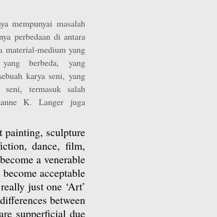
nya mempunyai masalah
nya perbedaan di antara
ya material-medium yang
 yang berbeda, yang
ebuah karya seni, yang
 seni, termasuk salah
zanne K. Langer juga
t painting, sculpture
iction, dance, film,
 become a venerable
ely become acceptable
 really just one ‘Art’
 differences between
are supperficial due