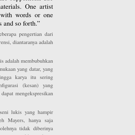
aterials. One artist
 with words or one
 and so forth.”
eberapa pengertian dari
rensi, diantaranya adalah
kis adalah membubuhkan
rmukaan yang datar, yang
ingga karya itu sering
figurasi (kesan) yang
n dapat mengekspresikan
eni lukis yang hampir
eh Mayers, hanya saja
lehnya tidak diberinya