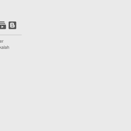
er
kalah