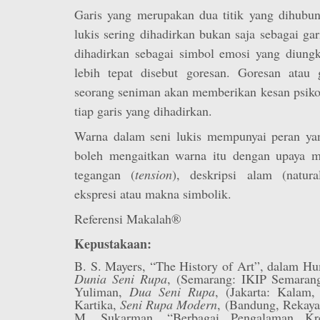
Garis yang merupakan dua titik yang dihubun
lukis sering dihadirkan bukan saja sebagai gar
dihadirkan sebagai simbol emosi yang diungk
lebih tepat disebut goresan. Goresan atau 
seorang seniman akan memberikan kesan psiko
tiap garis yang dihadirkan.
Warna dalam seni lukis mempunyai peran yang
boleh mengaitkan warna itu dengan upaya me
tegangan (
tension
), deskripsi alam (natura
ekspresi atau makna simbolik.
Referensi Makalah®
Kepustakaan:
B. S. Mayers, “The History of Art”, dalam 
Dunia Seni Rupa
, (Semarang: IKIP Semarang
Yuliman,
Dua Seni Rupa
, (Jakarta: Kalam
Kartika,
Seni Rupa Modern
, (Bandung, Rekaya
M. Sukarman, “Berbagai Pengalaman Kr