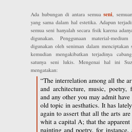
seni
Ada hubungan di antara semua
, semua
yang sama dalam hal estetika. Adapun terjadi
semua seni hanyalah secara fisik karena adan
digunakan. Penggunaan material-medium
digunakan oleh seniman dalam menciptakan s
kemudian mengakibatkan terjadinya cabang
satunya seni lukis. Mengenai hal ini Su
mengatakan:
“The interrelation among all the ar
and architecture, music, poetry, f
and any other you may admit have
old topic in aesthatics. It has lat
again to assert that all the arts are
whit a capital A; that the apparent
painting and poetry, for instance, 