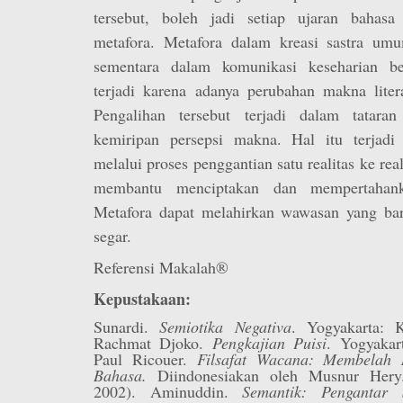
tersebut, boleh jadi setiap ujaran baha
metafora. Metafora dalam kreasi sastra umum
sementara dalam komunikasi keseharian ber
terjadi karena adanya perubahan makna liter
Pengalihan tersebut terjadi dalam tataran
kemiripan persepsi makna. Hal itu terjadi
melalui proses penggantian satu realitas ke real
membantu menciptakan dan mempertahank
Metafora dapat melahirkan wawasan yang ba
segar.
Referensi Makalah®
Kepustakaan:
Sunardi.
Semiotika Negativa
. Yogyakarta: 
Rachmat Djoko.
Pengkajian Puisi
. Yogyakar
Paul Ricouer.
Filsafat Wacana: Membelah
Bahasa.
Diindonesiakan oleh Musnur Hery.
2002). Aminuddin.
Semantik: Pengantar