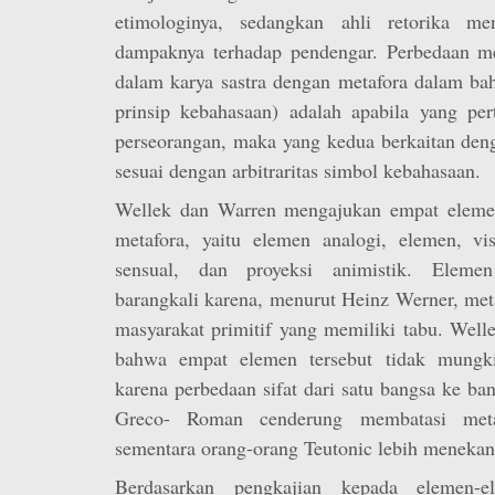
etimologinya, sedangkan ahli retorika men
dampaknya terhadap pendengar. Perbedaan me
dalam karya sastra dengan metafora dalam bah
prinsip kebahasaan) adalah apabila yang pe
perseorangan, maka yang kedua berkaitan deng
sesuai dengan arbitraritas simbol kebahasaan.
Wellek dan Warren mengajukan empat elemen
metafora, yaitu elemen analogi, elemen, vi
sensual, dan proyeksi animistik. Elemen
barangkali karena, menurut Heinz Werner, met
masyarakat primitif yang memiliki tabu. Wel
bahwa empat elemen tersebut tidak mungki
karena perbedaan sifat dari satu bangsa ke ba
Greco- Roman cenderung membatasi metaf
sementara orang-orang Teutonic lebih menekan
Berdasarkan pengkajian kepada elemen-e