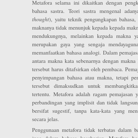
Metafora selama ini dikaitkan dengan pengk
bahasa sastra. Teori sastra mengenal adan
thought
), yaitu teknik pengungkapan bahasa,
maknanya tidak menunjuk kepada kepada makna
mendukungnya, melainkan kepada makna yan
merupakan gaya yang sengaja mendayaguna
memanfaatkan bahasa analogi. Dalam pemajas
antara makna kata sebenarnya dengan makna k
tersebut harus ditafsirkan oleh pembaca. Pem
penyimpangan bahasa atau makna, tetapi pe
tersebut dimaksudkan untuk membangkitka
tertentu. Metafora adalah ragam pemajasan
perbandingan yang implisit dan tidak langsu
bersifat sugestif, tanpa kata-kata yang me
secara jelas.
Penggunaan metafora tidak terbatas dalam ba
juga dalam bahasa keseharian. Metafora be