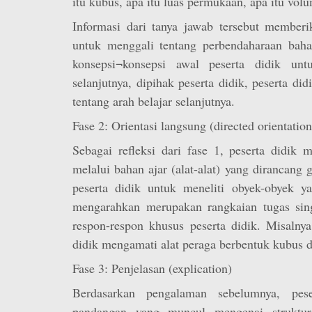
itu kubus, apa itu luas permukaan, apa itu volu
Informasi dari tanya jawab tersebut member
untuk menggali tentang perbendaharaan bahas
konsepsi¬konsepsi awal peserta didik un
selanjutnya, dipihak peserta didik, peserta 
tentang arah belajar selanjutnya.
Fase 2: Orientasi langsung (directed orientation
Sebagai refleksi dari fase 1, peserta didik m
melalui bahan ajar (alat-alat) yang dirancan
peserta didik untuk meneliti obyek-obyek ya
mengarahkan merupakan rangkaian tugas sin
respon-respon khusus peserta didik. Misalny
didik mengamati alat peraga berbentuk kubus d
Fase 3: Penjelasan (explication)
Berdasarkan pengalaman sebelumnya, pese
pandangan yang muncul mengenai struktur