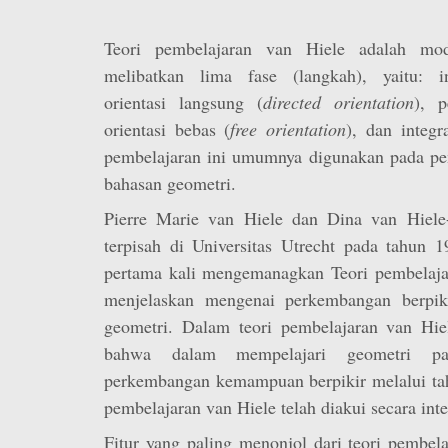
Teori pembelajaran van Hiele adalah mod
melibatkan lima fase (langkah), yaitu: i
orientasi langsung (
directed orientation
), p
orientasi bebas (
free orientation
), dan integr
pembelajaran ini umumnya digunakan pada pe
bahasan geometri.
Pierre Marie van Hiele dan Dina van Hiele-
terpisah di Universitas Utrecht pada tahun 
pertama kali mengemanagkan Teori pembelajar
menjelaskan mengenai perkembangan berpiki
geometri. Dalam teori pembelajaran van Hie
bahwa dalam mempelajari geometri pa
perkembangan kemampuan berpikir melalui taha
pembelajaran van Hiele telah diakui secara inte
Fitur yang paling menonjol dari teori pembela