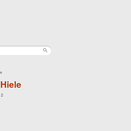
le
Hiele
12