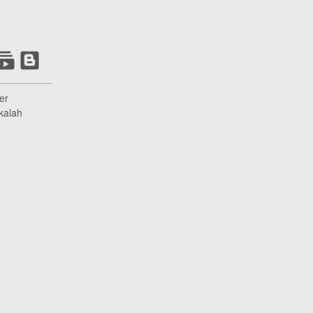
er
kalah