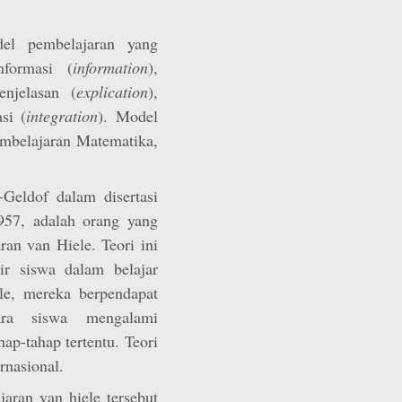
el pembelajaran yang
nformasi (
information
),
enjelasan (
explication
),
asi (
integration
). Model
mbelajaran Matematika,
Geldof dalam disertasi
1957, adalah orang yang
an van Hiele. Teori ini
r siswa dalam belajar
le, mereka berpendapat
ra siswa mengalami
p-tahap tertentu. Teori
rnasional.
jaran van hiele tersebut