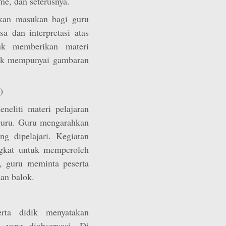
me, dan seterusnya.
ikan masukan bagi guru
a dan interpretasi atas
tuk memberikan materi
didik mempunyai gambaran
)
eneliti materi pelajaran
g guru. Guru mengarahkan
ng dipelajari. Kegiatan
gkat untuk memperoleh
a, guru meminta peserta
an balok.
rta didik menyatakan
 yang diobservasi. Di