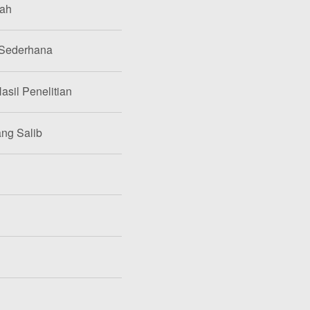
lah
 Sederhana
asil Penelitian
ang Salib