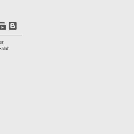
er
kalah