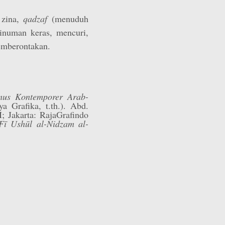
 zina,
qadzaf
(menuduh
inuman keras, mencuri,
emberontakan.
us Kontemporer Arab-
a Grafika, t.th.). Abd.
I; Jakarta: RajaGrafindo
Fī Ushūl al-Nidzam al-