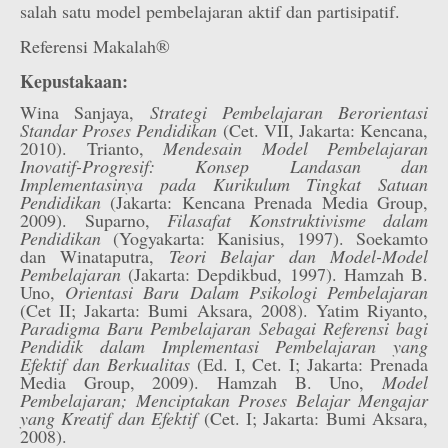
salah satu model pembelajaran aktif dan partisipatif.
Referensi Makalah®
Kepustakaan:
Wina Sanjaya,
Strategi Pembelajaran Berorientasi
Standar Proses Pendidikan
(Cet. VII, Jakarta: Kencana,
2010). Trianto,
Mendesain Model Pembelajaran
Inovatif-Progresif: Konsep Landasan dan
Implementasinya pada Kurikulum Tingkat Satuan
Pendidikan
(Jakarta: Kencana Prenada Media Group,
2009). Suparno,
Filasafat Konstruktivisme dalam
Pendidikan
(Yogyakarta: Kanisius, 1997). Soekamto
dan Winataputra,
Teori Belajar dan Model-Model
Pembelajaran
(Jakarta: Depdikbud, 1997). Hamzah B.
Uno,
Orientasi Baru Dalam Psikologi Pembelajaran
(Cet II; Jakarta: Bumi Aksara, 2008). Yatim Riyanto,
Paradigma Baru Pembelajaran Sebagai Referensi bagi
Pendidik dalam Implementasi Pembelajaran yang
Efektif dan Berkualitas
(Ed. I, Cet. I; Jakarta: Prenada
Media Group, 2009). Hamzah B. Uno,
Model
Pembelajaran; Menciptakan Proses Belajar Mengajar
yang Kreatif dan Efektif
(Cet. I; Jakarta: Bumi Aksara,
2008).