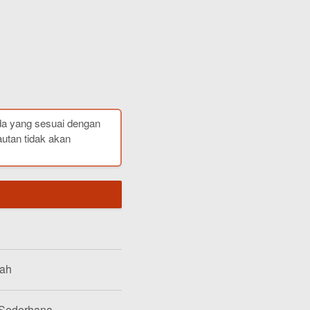
da yang sesuai dengan
autan tidak akan
lah
 Sederhana