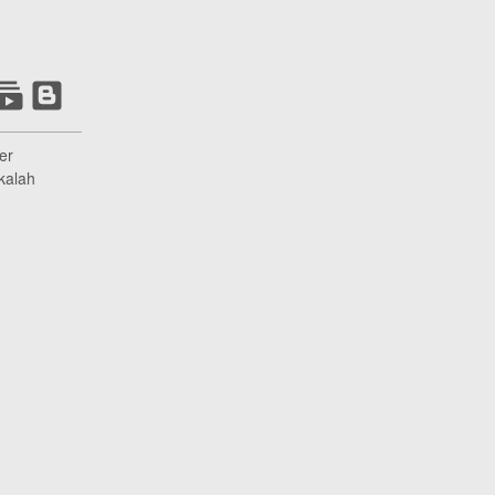
er
kalah