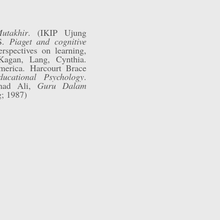
utakhir
. (IKIP Ujung
 S.
Piaget and cognitive
rspectives on learning,
Kagan, Lang, Cynthia.
merica. Harcourt Brace
ducational Psychology
.
mad Ali,
Guru Dalam
g; 1987)