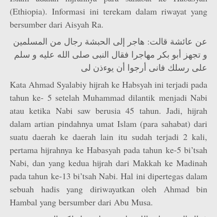
(Ethiopia). Informasi ini terekam dalam riwayat yang
bersumber dari Aisyah Ra.
عن عائشة قالت: هاجر إلى الحبشة رجال من المسلمين
و تجهز أبو بكر مهاجرا فقال النبى صلى الله عليه و سلم
على رسلك فانى أرجوا أن يوءذن لى
Kata Ahmad Syalabiy hijrah ke Habsyah ini terjadi pada
tahun ke- 5 setelah Muhammad dilantik menjadi Nabi
atau ketika Nabi saw berusia 45 tahun. Jadi, hijrah
dalam artian pindahnya umat Islam (para sahabat) dari
suatu daerah ke daerah lain itu sudah terjadi 2 kali,
pertama hijrahnya ke Habasyah pada tahun ke-5 bi’tsah
Nabi, dan yang kedua hijrah dari Makkah ke Madinah
pada tahun ke-13 bi’tsah Nabi. Hal ini dipertegas dalam
sebuah hadis yang diriwayatkan oleh Ahmad bin
Hambal yang bersumber dari Abu Musa.