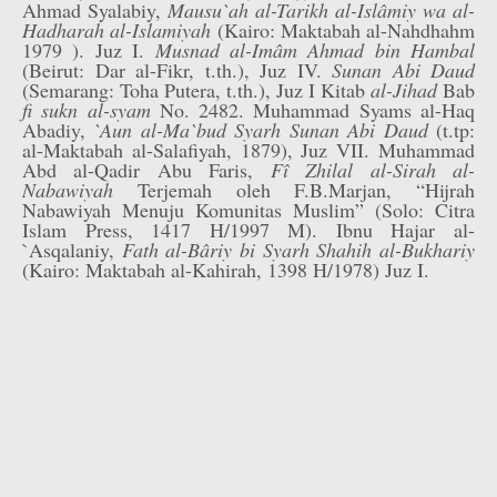
Ahmad Syalabiy,
Mausu`ah al-Tarikh al-Islâmiy wa al-
Hadharah al-Islamiyah
(Kairo: Maktabah al-Nahdhahm
1979 ). Juz I.
Musnad al-Imâm Ahmad bin Hambal
(Beirut: Dar al-Fikr, t.th.), Juz IV.
Sunan Abi Daud
(Semarang: Toha Putera, t.th.), Juz I Kitab
al-Jihad
Bab
fi sukn al-syam
No. 2482. Muhammad Syams al-Haq
Abadiy,
`Aun al-Ma`bud Syarh Sunan Abi Daud
(t.tp:
al-Maktabah al-Salafiyah, 1879), Juz VII. Muhammad
Abd al-Qadir Abu Faris,
Fî Zhilal al-Sirah al-
Nabawiyah
Terjemah oleh F.B.Marjan, “Hijrah
Nabawiyah Menuju Komunitas Muslim” (Solo: Citra
Islam Press, 1417 H/1997 M). Ibnu Hajar al-
`Asqalaniy,
Fath al-Bâriy bi Syarh Shahih al-Bukhariy
(Kairo: Maktabah al-Kahirah, 1398 H/1978) Juz I.