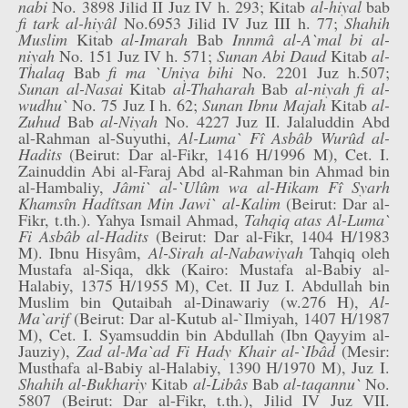
nabi
No. 3898 Jilid II Juz IV h. 293; Kitab
al-hiyal
bab
fi tark al-hiyâl
No.6953 Jilid IV Juz III h. 77;
Shahih
Muslim
Kitab
al-Imarah
Bab
Innmâ al-A`mal bi al-
niyah
No. 151 Juz IV h. 571;
Sunan Abi Daud
Kitab
al-
Thalaq
Bab
fi ma `Uniya bihi
No. 2201 Juz h.507;
Sunan al-Nasai
Kitab
al-Thaharah
Bab
al-niyah fi al-
wudhu`
No. 75 Juz I h. 62;
Sunan Ibnu Majah
Kitab
al-
Zuhud
Bab
al-Niyah
No. 4227 Juz II. Jalaluddin Abd
al-Rahman al-Suyuthi,
Al-Luma` Fî Asbâb Wurûd al-
Hadits
(Beirut: Dar al-Fikr, 1416 H/1996 M), Cet. I.
Zainuddin Abi al-Faraj Abd al-Rahman bin Ahmad bin
al-Hambaliy,
Jâmi` al-`Ulûm wa al-Hikam Fî Syarh
Khamsîn Hadîtsan Min Jawi` al-Kalim
(Beirut: Dar al-
Fikr, t.th.). Yahya Ismail Ahmad,
Tahqiq atas Al-Luma`
Fi Asbâb al-Hadits
(Beirut: Dar al-Fikr, 1404 H/1983
M). Ibnu Hisyâm,
Al-Sirah al-Nabawiyah
Tahqiq oleh
Mustafa al-Siqa, dkk (Kairo: Mustafa al-Babiy al-
Halabiy, 1375 H/1955 M), Cet. II Juz I. Abdullah bin
Muslim bin Qutaibah al-Dinawariy (w.276 H),
Al-
Ma`arif
(Beirut: Dar al-Kutub al-`Ilmiyah, 1407 H/1987
M), Cet. I. Syamsuddin bin Abdullah (Ibn Qayyim al-
Jauziy),
Zad al-Ma`ad Fi Hady Khair al-`Ibâd
(Mesir:
Musthafa al-Babiy al-Halabiy, 1390 H/1970 M), Juz I.
Shahih al-Bukhariy
Kitab
al-Libâs
Bab
al-taqannu`
No.
5807 (Beirut: Dar al-Fikr, t.th.), Jilid IV Juz VII.