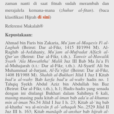
zaman nanti di saat fitnah sudah merambah dan
merajalela kemana-mana (
zhuhur al-fitan
). (baca
di sini
klasifikasi Hijrah
)
Referensi Makalah®
Kepustakaan:
Ahmad bin Faris bin Zakaria,
Mu`jam al-Maqayis Fi al-
Lughah
(Beirut: Dar al-Fikr, 1415 H/1994 M). Al-
Raghib al-Asfahaniy,
Mu`jam al-Mufradat Alfazh al-
Qur’an
(Beirut: Dar al-Fikr, t.th.).
Tanwir al-Hawalik
Syarh `Ala Muwaththa’ Malik
Juz III Bab Ma Ja’a Fi
al-Muhajarah (t.t.: Dar al-Fikr, t.th.). Al-Syarif Ali bn
Muhammad al-Jurjani,
Al-Ta`rifat
(Beirut: Dar al-Fikr,
1408 H/1988 M).
Shahih al-Bukhari
Jilid I Juz I Kitab
bad’u al-wahy
Bab
kayfa bad’u al-wahy
hadis no. 1
Tahqiq Syekh Abdul Aziz bin Abdullah bin Baz
(Beirut: Dar al-Fikr, t.th.), h.1; Hadis-hadis yang senada
dengan ini diulangi Bukhari dalam Sahihnya 6 kali,
masing-masing pada kitab
al-iman
bab
ada’u al-khumus
min al-iman
No.54 Jilid I Juz I h. 23; Kitab al-`itq bab
al-khatha` wa al-
nisyân fi al-`athaqah
No..2529 Jilid II
Juz III h. 163; Kitab
manâqib al-anshar
bab
hijrah al-