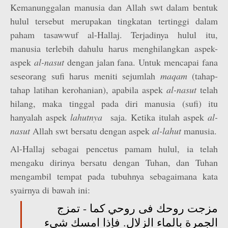
Kemanunggalan manusia dan Allah swt dalam bentuk
hulul
tersebut merupakan tingkatan tertinggi dalam
paham tasawwuf al-Hallaj. Terjadinya hulul itu,
manusia terlebih dahulu harus menghilangkan aspek-
aspek
al-nasut
dengan jalan fana. Untuk mencapai fana
seseorang sufi harus meniti sejumlah
maqam
(tahap-
tahap latihan kerohanian), apabila aspek
al-nasut
telah
hilang, maka tinggal pada diri manusia (sufi) itu
hanyalah aspek
lahutnya
saja. Ketika itulah aspek
al-
nasut
Allah swt bersatu dengan aspek
al-lahut
manusia.
Al-Hallaj sebagai pencetus pamam hulul, ia telah
mengaku dirinya bersatu dengan Tuhan, dan Tuhan
mengambil tempat pada tubuhnya sebagaimana kata
syairnya di bawah ini:
مزجت روحك فى روحي كما - تمزج
الجمرة بالماء الزلال. فإذا امسك شيء