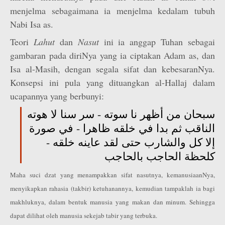
menjelma sebagaimana ia menjelma kedalam tubuh
Nabi Isa as.
Teori
Lahut
dan
Nasut
ini ia anggap Tuhan sebagai
gambaran pada diriNya yang ia ciptakan Adam as, dan
Isa al-Masih, dengan segala sifat dan kebesaranNya.
Konsepsi ini pula yang dituangkan al-Hallaj dalam
ucapannya yang berbunyi:
سبحان من أظهر نا سوته - سر سنا لا هوته
الناقب ثم بدا في خلقه ظاهرا - في صورة
إلا كل والشارب حتى لقد عاينه خلقه -
كلحظة الحاجب بالحاجب
Maha suci dzat yang menampakkan sifat nasutnya, kemanusiaanNya,
menyikapkan rahasia (takbir) ketuhanannya, kemudian tampaklah ia bagi
makhluknya, dalam bentuk manusia yang makan dan minum. Sehingga
dapat dilihat oleh manusia sekejab tabir yang terbuka.