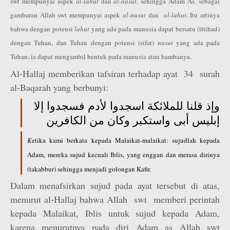
swt mempunyai aspek
al-lahut
dan
al-nasut
, sehingga Adam As. sebagai
gambaran Allah swt mempunyai aspek
al-nusut
dan
al-lahut
. Itu artinya
bahwa dengan potensi
lahut
yang ada pada manusia dapat bersatu (ittihad)
dengan Tuhan, dan Tuhan dengan potensi (sifat)
nasut
yang ada pada
Tuhan, ia dapat mengambil bentuk pada manusia atau hambanya.
Al-Hallaj memberikan tafsiran terhadap ayat 34 surah
al-Baqarah yang berbunyi:
وإذ قلنا للملائكة اسجدوا لأدم فسجدوا إلا
إبليس أبى واستكبر وكان من الكافرين
K
etika kami berkata kepada Malaikat-malaikat: sujudlah kepada
Adam, mereka sujud kecuali Iblis, yang enggan dan merasa dirinya
(takabbur) sehingga menjadi golongan Kafir
.
Dalam menafsirkan sujud pada ayat tersebut di atas,
menurut al-Hallaj bahwa Allah swt memberi perintah
kepada Malaikat, Iblis untuk sujud kepada Adam,
karena menurutnya pada diri Adam as Allah swt