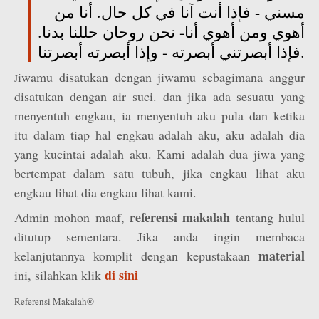
مسني - فإذا أنت آنا في كل حال. أنا من
أهوي ومن أهوي أنا- نحن روحان حللنا بدنا.
فإذا أبصرتني أبصرته - وإذا أبصرته أبصرتنا.
iwamu disatukan dengan jiwamu sebagimana anggur
J
disatukan dengan air suci. dan jika ada sesuatu yang
menyentuh engkau, ia menyentuh aku pula dan ketika
itu dalam tiap hal engkau adalah aku, aku adalah dia
yang kucintai adalah aku. Kami adalah dua jiwa yang
bertempat dalam satu tubuh, jika engkau lihat aku
engkau lihat dia engkau lihat kami.
referensi makalah
Admin mohon maaf,
tentang hulul
ditutup sementara. Jika anda ingin membaca
material
kelanjutannya komplit dengan kepustakaan
di sini
ini, silahkan klik
Referensi Makalah®