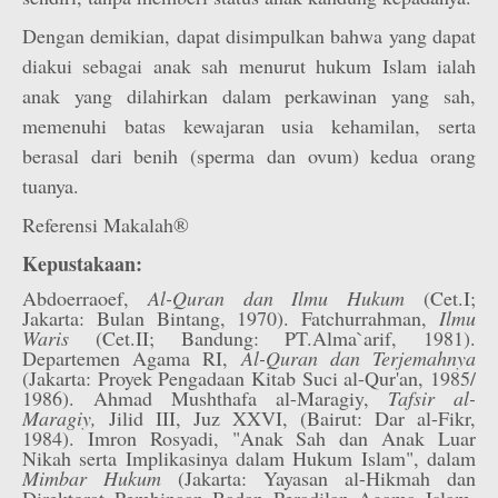
Dengan demikian, dapat disimpulkan bahwa yang dapat
diakui sebagai anak sah menurut hukum Islam ialah
anak yang dilahirkan dalam perkawinan yang sah,
memenuhi batas kewajaran usia kehamilan, serta
berasal dari benih (sperma dan ovum) kedua orang
tuanya.
Referensi Makalah®
Kepustakaan:
Abdoerraoef,
Al-Quran dan Ilmu Hukum
(Cet.I;
Jakarta: Bulan Bintang, 1970). Fatchurrahman,
Ilmu
Waris
(Cet.II; Bandung: PT.Alma`arif, 1981).
Departemen Agama RI,
Al-Quran dan Terjemahnya
(Jakarta: Proyek Pengadaan Kitab Suci al-Qur'an, 1985/
1986). Ahmad Mushthafa al-Maragiy,
Tafsir al-
Maragiy,
Jilid III, Juz XXVI, (Bairut: Dar al-Fikr,
1984). Imron Rosyadi, "Anak Sah dan Anak Luar
Nikah serta Implikasinya dalam Hukum Islam", dalam
Mimbar Hukum
(Jakarta: Yayasan al-Hikmah dan