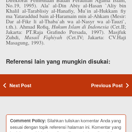
Direktorat Pembinaan Badan Peradilan Agama Islam,
No.19, 1995). Ala’ al-Din Abiy al-Hasan `Aliy bin
Khalil al-Tarablisiy al-Hanafiy, Mu`in al-Hukkam fiy
ma Yataraddud bain al-Haramain min al-Ahkam (Mesir:
Dar al-Fikr li al-Thaba`ah wa al-Nasyr wa al-Tauzi`,
t.th.). Ahmad Rofiq,
Hukum Islam di Indonesia
(Cet.II;
Jakarta: PT.Raja Grafindo Persada, 1997). Masjfuk
Zuhdi,
Masail Fiqhiyah
(Cet.IV; Jakarta: CV.Haji
Masagung, 1993).
Referensi lain yang mungkin disukai:
Next Post
Previous Post
Comment Policy:
Silahkan tuliskan komentar Anda yang
sesuai dengan topik referensi halaman ini. Komentar yang